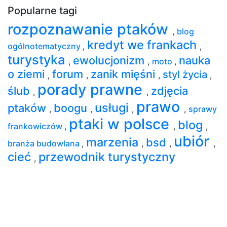
Popularne tagi
rozpoznawanie ptaków
,
blog
kredyt we frankach
ogólnotematyczny
,
,
turystyka
ewolucjonizm
nauka
,
,
moto
,
o ziemi
forum
zanik mięśni
styl życia
,
,
,
,
porady prawne
ślub
zdjęcia
,
,
prawo
usługi
ptaków
boogu
,
,
,
,
sprawy
ptaki w polsce
blog
frankowiczów
,
,
,
ubiór
marzenia
bsd
branża budowlana
,
,
,
,
cieć
przewodnik turystyczny
,