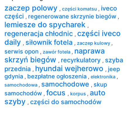
zaczep polowy
iveco
,
części komatsu
,
części
regenerowane skrzynie biegów
,
,
lemiesze do spycharek
,
części iveco
regeneracja chłodnic
,
daily
siłownik fotela
,
,
zaczep kulowy
,
naprawa
serwis opon
,
zawór fotela
,
skrzyń biegów
recyrkulatory
szyba
,
,
hyundai wejherowo
przednia
jeep
,
,
gdynia
bezpłatne ogłoszenia
,
,
elektronika
,
samochodowe
skup
samochodowa
,
,
focus
auto
samochodów
,
,
korpus
,
szyby
części do samochodów
,