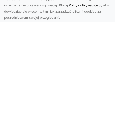
informacja nie pojawiała się więcej. Kliknij
Polityka Prywatności
, aby
dowiedzieć się więcej, w tym jak zarządzać plikami cookies za
pośrednictwem swojej przeglądarki.
Zdjęcia z drona Tarnów – nowa jakość
w prezentacji projektów
W dobie cyfrowego świata wizualne materiały
odgrywają kluczową rolę w promocji i
dokumentacji. Fir...
Rozbiórki Budynków w Radomiu –
Profesjonalne Usługi od MA-TRANS