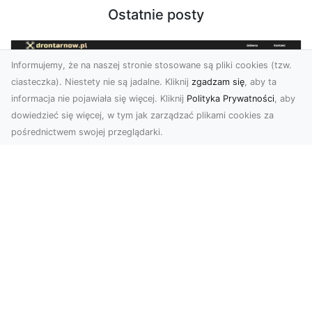
Ostatnie posty
Informujemy, że na naszej stronie stosowane są pliki cookies (tzw.
ciasteczka). Niestety nie są jadalne. Kliknij
zgadzam się
, aby ta
informacja nie pojawiała się więcej. Kliknij
Polityka Prywatności
, aby
dowiedzieć się więcej, w tym jak zarządzać plikami cookies za
pośrednictwem swojej przeglądarki.
Zdjęcia z drona Tarnów – nowa jakość
w prezentacji projektów
W dobie cyfrowego świata wizualne materiały
odgrywają kluczową rolę w promocji i
dokumentacji. Fir...