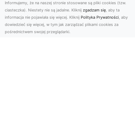
Informujemy, że na naszej stronie stosowane są pliki cookies (tzw.
ciasteczka). Niestety nie są jadalne. Kliknij
zgadzam się
, aby ta
informacja nie pojawiała się więcej. Kliknij
Polityka Prywatności
, aby
dowiedzieć się więcej, w tym jak zarządzać plikami cookies za
pośrednictwem swojej przeglądarki.
Zdjęcia z drona Tarnów – nowa jakość
w prezentacji projektów
W dobie cyfrowego świata wizualne materiały
odgrywają kluczową rolę w promocji i
dokumentacji. Fir...