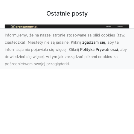
Ostatnie posty
Informujemy, że na naszej stronie stosowane są pliki cookies (tzw.
ciasteczka). Niestety nie są jadalne. Kliknij
zgadzam się
, aby ta
informacja nie pojawiała się więcej. Kliknij
Polityka Prywatności
, aby
dowiedzieć się więcej, w tym jak zarządzać plikami cookies za
pośrednictwem swojej przeglądarki.
Zdjęcia z drona Tarnów – nowa jakość
w prezentacji projektów
W dobie cyfrowego świata wizualne materiały
odgrywają kluczową rolę w promocji i