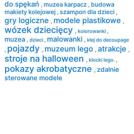
do spękań
muzea karpacz
budowa
,
,
makiety kolejowej
szampon dla dzieci
,
,
gry logiczne
modele plastikowe
,
,
wózek dziecięcy
,
kolorowanki
,
malowanki
muzea
,
dzieci
,
,
klej do decoupage
pojazdy
muzeum lego
atrakcje
,
,
,
,
stroje na halloween
,
klocki lego.
,
pokazy akrobatyczne
zdalnie
,
sterowane modele