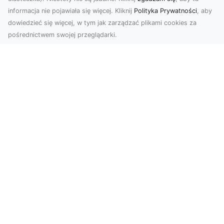
informacja nie pojawiała się więcej. Kliknij
Polityka Prywatności
, aby
dowiedzieć się więcej, w tym jak zarządzać plikami cookies za
pośrednictwem swojej przeglądarki.
Zdjęcia z drona Tarnów – nowa jakość
w prezentacji projektów
W dobie cyfrowego świata wizualne materiały
odgrywają kluczową rolę w promocji i
dokumentacji. Fir...
Rozbiórki Budynków w Radomiu –
Profesjonalne Usługi od MA-TRANS