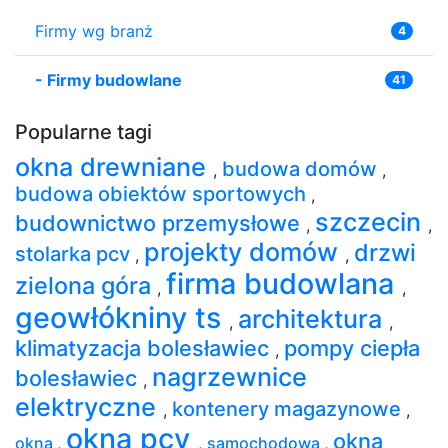
Firmy wg branż
4
-
Firmy budowlane
41
Popularne tagi
okna drewniane
budowa domów
,
,
budowa obiektów sportowych
,
szczecin
budownictwo przemysłowe
,
,
projekty domów
drzwi
stolarka pcv
,
,
firma budowlana
zielona góra
,
,
geowłókniny ts
architektura
,
,
klimatyzacja bolesławiec
pompy ciepła
,
nagrzewnice
bolesławiec
,
elektryczne
kontenery magazynowe
,
,
okna pcv
okna
okna
,
,
samochodowa
,