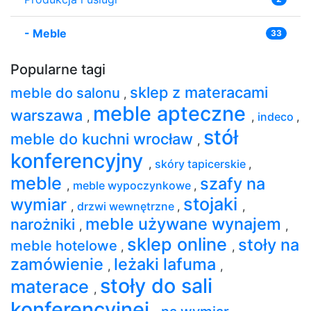
-
Meble
33
Popularne tagi
sklep z materacami
meble do salonu
,
meble apteczne
warszawa
,
,
indeco
,
stół
meble do kuchni wrocław
,
konferencyjny
,
skóry tapicerskie
,
meble
szafy na
,
meble wypoczynkowe
,
stojaki
wymiar
,
drzwi wewnętrzne
,
,
meble używane wynajem
narożniki
,
,
sklep online
stoły na
meble hotelowe
,
,
zamówienie
leżaki lafuma
,
,
stoły do sali
materace
,
konferencyjnej