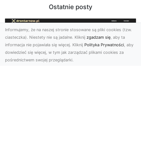
Ostatnie posty
Informujemy, że na naszej stronie stosowane są pliki cookies (tzw.
ciasteczka). Niestety nie są jadalne. Kliknij
zgadzam się
, aby ta
informacja nie pojawiała się więcej. Kliknij
Polityka Prywatności
, aby
dowiedzieć się więcej, w tym jak zarządzać plikami cookies za
pośrednictwem swojej przeglądarki.
Zdjęcia z drona Tarnów – nowa jakość
w prezentacji projektów
W dobie cyfrowego świata wizualne materiały
odgrywają kluczową rolę w promocji i
dokumentacji. Fir...