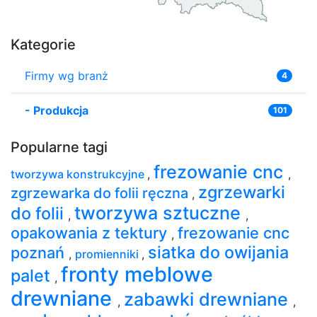
Kategorie
Firmy wg branż
4
-
Produkcja
101
Popularne tagi
frezowanie cnc
tworzywa konstrukcyjne
,
,
zgrzewarki
zgrzewarka do folii ręczna
,
tworzywa sztuczne
do folii
,
,
opakowania z tektury
frezowanie cnc
,
siatka do owijania
poznań
,
promienniki
,
fronty meblowe
palet
,
drewniane
zabawki drewniane
,
,