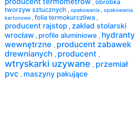
producent termometrów
obróbka
,
tworzyw sztucznych
,
opakowania
,
opakowania
folia termokurczliwa
kartonowe
,
,
producent rajstop
zakład stolarski
,
hydranty
wrocław
profile aluminiowe
,
,
wewnętrzne
producent zabawek
,
drewnianych
producent
,
,
wtryskarki uzywane
przemiał
,
pvc
maszyny pakujące
,