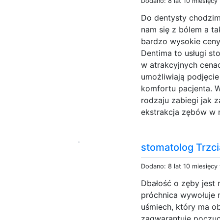
Dodano: 8 lat 10 miesięcy
Do dentysty chodzimy
nam się z bólem a t
bardzo wysokie ceny
Dentima to usługi s
w atrakcyjnych cena
umożliwiają podjęci
komfortu pacjenta. W
rodzaju zabiegi jak z
ekstrakcja zębów w n
stomatolog Trzc
Dodano: 8 lat 10 miesięcy
Dbałość o zęby jest 
próchnica wywołuje 
uśmiech, który ma o
zagwarantuje poczuc