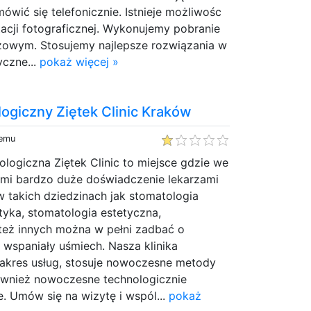
ówić się telefonicznie. Istnieje możliwośc
cji fotograficznej. Wykonujemy pobranie
zowym. Stosujemy najlepsze rozwiązania w
yczne...
pokaż więcej »
ogiczny Ziętek Clinic Kraków
temu
ologiczna Ziętek Clinic to miejsce gdzie we
mi bardzo duże doświadczenie lekarzami
 w takich dziedzinach jak stomatologia
etyka, stomatologia estetyczna,
 też innych można w pełni zadbać o
i wspaniały uśmiech. Nasza klinika
kres usług, stosuje nowoczesne metody
również nowoczesne technologicznie
. Umów się na wizytę i wspól...
pokaż