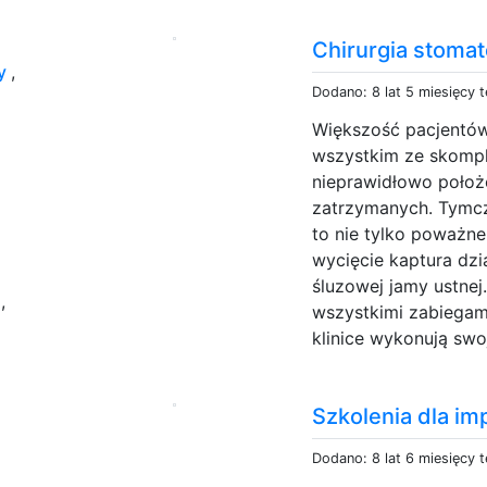
Chirurgia stomat
ty
,
Dodano: 8 lat 5 miesięcy 
Większość pacjentów
wszystkim ze skompl
nieprawidłowo poło
zatrzymanych. Tymcz
to nie tylko poważne 
wycięcie kaptura dzi
śluzowej jamy ustne
w
,
wszystkimi zabiegami 
klinice wykonują swo
Szkolenia dla im
Dodano: 8 lat 6 miesięcy 