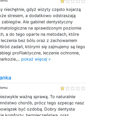
 temu
 niechętnie, gdyż wizyty często kojarzą
akże stresem, a dodatkowo odstraszają
 zabiegów. Ale gabinet dentystyczny
tomatologiczne na sprawdzonym poziomie
ch, a do tego oparte na metodach, które
e leczenia bez bólu oraz z zachowaniem
śród zadań, którymi się zajmujemy są tego
abiegi profilaktyczne, leczenie ochronne,
arkozie,...
pokaż więcej »
ianka
 temu
niezwykle ważną sprawą. To naturalnie
mnóstwo chorób, prócz tego szpecąc nasz
bowiązek być ozdobą. Dobry dentysta
ie komfortu, bezpieczeństwa, oraz