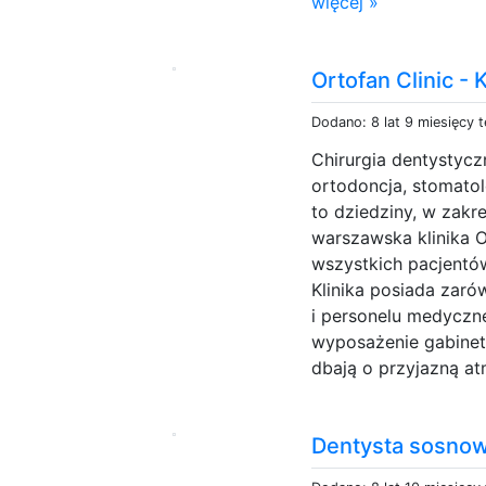
więcej »
Ortofan Clinic -
Dodano: 8 lat 9 miesięcy 
Chirurgia dentystyc
ortodoncja, stomatol
to dziedziny, w zakr
warszawska klinika O
wszystkich pacjentów
Klinika posiada zaró
i personelu medyczn
wyposażenie gabinet
dbają o przyjazną at
Dentysta sosno