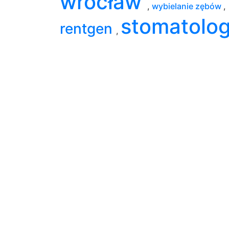
wrocław
,
wybielanie zębów
,
stomatolo
rentgen
,