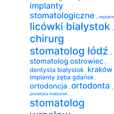
implanty
stomatologiczne
,
implan
licówki białystok
,
chirurg
stomatolog łódź
,
stomatolog ostrowiec
,
krakó
dentysta białystok
,
implanty zęba gdańsk
,
ortodonta
ortodoncja
,
,
protetyka białystok
,
stomatolog