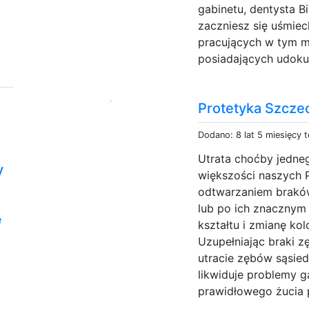
gabinetu, dentysta B
zaczniesz się uśmie
pracujących w tym mi
posiadających udok
Protetyka Szcze
Dodano: 8 lat 5 miesięcy 
Utrata choćby jedne
y
większości naszych P
odtwarzaniem braków
lub po ich znacznym 
e
kształtu i zmianę ko
Uzupełniając braki 
utracie zębów sąsi
likwiduje problemy ga
prawidłowego żucia 