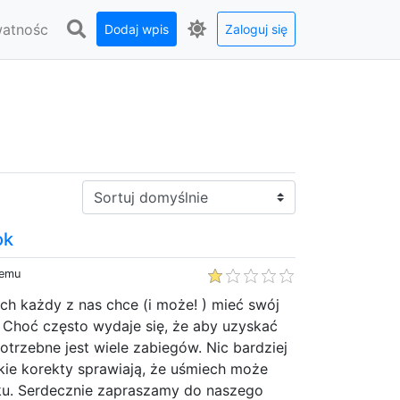
watnośc
Dodaj wpis
Zaloguj się
Sortuj:
ok
temu
ch każdy z nas chce (i może! ) mieć swój
Choć często wydaje się, że aby uzyskać
otrzebne jest wiele zabiegów. Nic bardziej
kie korekty sprawiają, że uśmiech może
u. Serdecznie zapraszamy do naszego