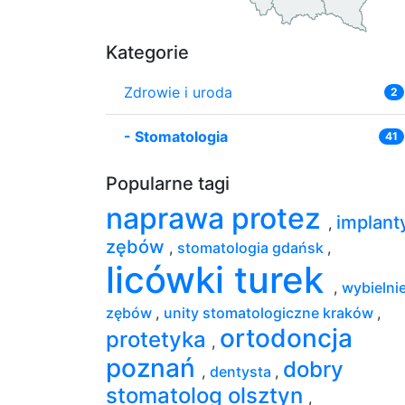
Kategorie
Zdrowie i uroda
2
-
Stomatologia
41
Popularne tagi
naprawa protez
implant
,
zębów
,
stomatologia gdańsk
,
licówki turek
,
wybielni
zębów
,
unity stomatologiczne kraków
,
ortodoncja
protetyka
,
poznań
dobry
,
dentysta
,
stomatolog olsztyn
,