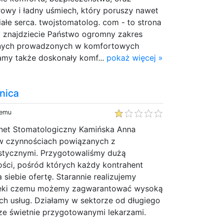
owy i ładny uśmiech, który poruszy nawet
iałe serca. twojstomatolog. com - to strona
ej znajdziecie Państwo ogromny zakres
znych prowadzonych w komfortowych
my także doskonały komf...
pokaż więcej »
nica
temu
inet Stomatologiczny Kamińska Anna
 w czynnościach powiązanych z
stycznymi. Przygotowaliśmy dużą
ści, pośród których każdy kontrahent
 siebie ofertę. Starannie realizujemy
zięki czemu możemy zagwarantować wysoką
h usług. Działamy w sektorze od długiego
ze świetnie przygotowanymi lekarzami.