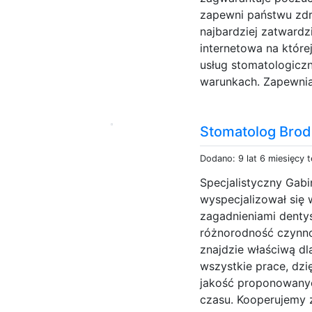
zapewni państwu zdr
najbardziej zatwardz
internetowa na któr
usług stomatologic
warunkach. Zapewnia
Stomatolog Brod
Dodano: 9 lat 6 miesięcy 
Specjalistyczny Gab
wyspecjalizował się
zagadnieniami denty
różnorodność czynno
znajdzie właściwą dla
wszystkie prace, d
jakość proponowanyc
czasu. Kooperujemy 