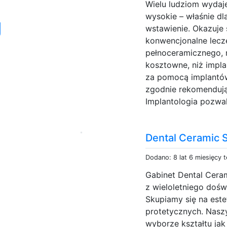
Wielu ludziom wydaj
wysokie – właśnie dla
g
wstawienie. Okazuje 
konwencjonalne lecze
pełnoceramicznego, m
kosztowne, niż impl
za pomocą implantów
zgodnie rekomendują n
Implantologia pozwal
Dental Ceramic 
Dodano: 8 lat 6 miesięcy 
Gabinet Dental Ceram
z wieloletniego dośw
Skupiamy się na este
protetycznych. Nas
wyborze kształtu jak 