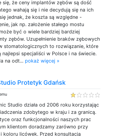
e się, że ceny implantów zębów są dość
tego wahają się i nie decydują się na ich
się jednak, że koszta są względne -
nie, jak np. założenie stałego mostu
oże być o wiele bardziej bardziej
anty zębów. Uzupełnienie braków zębowych
 stomatologicznych to rozwiązanie, które
ajlepsi specjaliści w Polsce i na świecie.
a na odt...
pokaż więcej »
Studio Protetyk Gdańsk
temu
ic Studio działa od 2006 roku korzystając
iadczenia zdobytego w kraju i za granicą.
tyce oraz funkcjonalności naszych prac
zym klientom doradzamy zarówno przy
i koloru licówek. Przed konsultacją