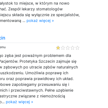
iałystok to miejsce, w którym na nowo
chać. Zespół lekarzy stomatologów
ejscu składa się wyłącznie ze specjalistów,
umentowaną ...
pokaż więcej »
cin
temu
go zęba jest poważnym problemem dla
acjentów. Protetyka Szczecin zajmuje się
 zębowych po utracie zębów naturalnych
uszkodzeniu. Umożliwia poprawę ich
loru oraz poprawia prawidłowy ich układ.
zębowe zapobiegamy przesuwaniu się i
ednich i przeciwstawnych. Pełne uzębienie
stryczne związane z niemożnością
p...
pokaż więcej »