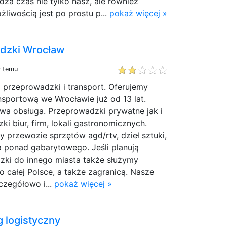
dza czas nie tylko nasz, ale również
żliwością jest po prostu p...
pokaż więcej »
dzki Wrocław
y temu
 przeprowadzki i transport. Oferujemy
sportową we Wrocławie już od 13 lat.
owa obsługa. Przeprowadzki prywatne jak i
ki biur, firm, lokali gastronomicznych.
przewozie sprzętów agd/rtv, dzieł sztuki,
ia ponad gabarytowego. Jeśli planują
ki do innego miasta także służymy
 całej Polsce, a także zagranicą. Nasze
czegółowo i...
pokaż więcej »
g logistyczny