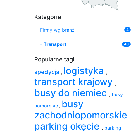
Kategorie
Firmy wg branż
4
-
Transport
40
Popularne tagi
logistyka
spedycja
,
,
transport krajowy
,
busy do niemiec
,
busy
busy
pomorskie
,
zachodniopomorskie
,
parking okęcie
,
parking