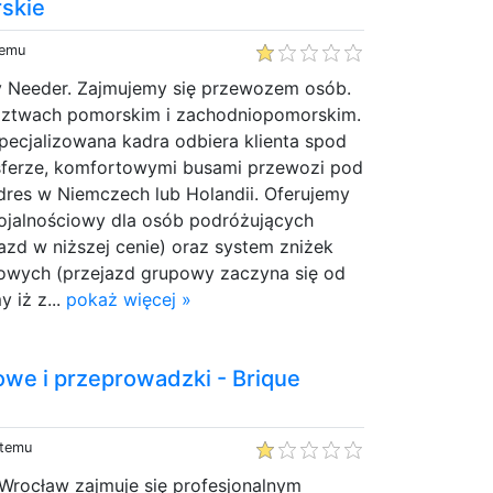
skie
temu
my Needer. Zajmujemy się przewozem osób.
ztwach pomorskim i zachodniopomorskim.
pecjalizowana kadra odbiera klienta spod
sferze, komfortowymi busami przewozi pod
dres w Niemczech lub Holandii. Oferujemy
lojalnościowy dla osób podróżujących
jazd w niższej cenie) oraz system zniżek
owych (przejazd grupowy zaczyna się od
 iż z...
pokaż więcej »
owe i przeprowadzki - Brique
 temu
Wrocław zajmuje się profesjonalnym