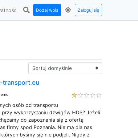
watnośc
Dodaj wpis
Zaloguj się
Sortuj:
-transport.eu
 temu
nych osób od transportu
przy wykorzystaniu dźwigów HDS? Jeżeli
chęcamy do zapoznania się z ofertą
as firmy spod Poznania. Nie ma dla nas
których byśmy się nie podjęli. Nigdy z