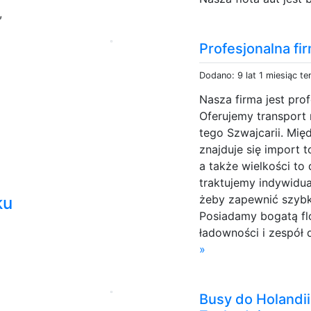
,
Profesjonalna f
Dodano: 9 lat 1 miesiąc t
Nasza firma jest pro
Oferujemy transport 
tego Szwajcarii. Mi
znajduje się import 
a także wielkości to
traktujemy indywidua
żeby zapewnić szybki
ku
Posiadamy bogatą fl
ładowności i zespół
»
Busy do Holandii