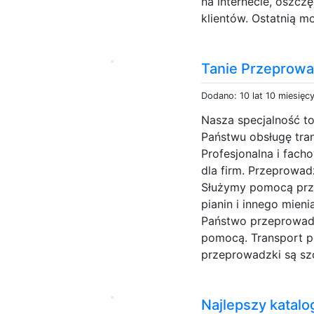
na internecie, oszczę
klientów. Ostatnią mo
Tanie Przeprowa
Dodano: 10 lat 10 miesięc
Nasza specjalność to
Państwu obsługę tran
Profesjonalna i fach
dla firm. Przeprowadz
Służymy pomocą przy 
pianin i innego mien
Państwo przeprowadz
pomocą. Transport po
przeprowadzki są sz
Najlepszy katalo