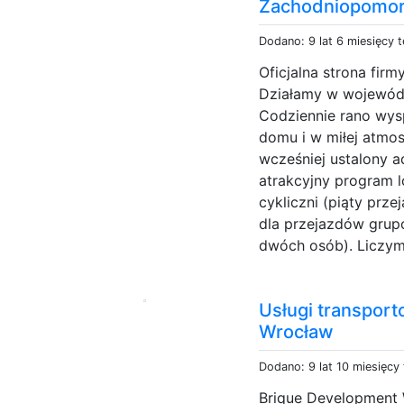
Zachodniopomor
Dodano: 9 lat 6 miesięcy 
Oficjalna strona fir
Działamy w wojewód
Codziennie rano wys
domu i w miłej atmo
wcześniej ustalony a
atrakcyjny program 
cykliczni (piąty prze
dla przejazdów grup
dwóch osób). Liczymy
Usługi transport
Wrocław
Dodano: 9 lat 10 miesięcy
Brique Development 