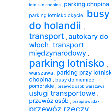
parking chopina
lotnisko chopina
,
busy
parking lotnisko okęcie
,
do holandii
,
transport
autokary do
,
włoch
transport
,
międzynarodowy
,
parking lotnisko
,
parking przy lotnis
warszawa
,
chopina
busy do niemiec
,
pomorskie
,
przewóz osób warszawa
,
usługi transportowe
,
przewóz osób
,
przeprowadzki
,
przewóz rzeczy
,