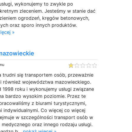
usługi, wykonujemy to zwykle po
nkretnym zleceniem. Jesteśmy w stanie dać
ezieniem ogrodzeń, kręgów betonowych,
ch oraz sporo innych produktów.
ięcej »
mazowieckie
emu
a trudni się transportem osób, przeważnie
 i również województwa mazowieckiego.
d 1998 roku i wykonujemy usługi związane
na bardzo wysokim poziomie. Przez te
pracowaliśmy z biurami turystycznymi,
mi indywidualnymi. Co więcej co więcej
ejmuje w szczególności transport osób w
a medycznego oraz innego rodzaju usługi.
bardzo b...
pokaż więcej »