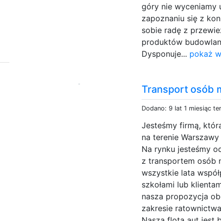
góry nie wyceniamy 
zapoznaniu się z ko
sobie radę z przewi
produktów budowlany
Dysponuje...
pokaż w
Transport osób 
Dodano: 9 lat 1 miesiąc t
Jesteśmy firmą, któr
na terenie Warszawy
Na rynku jesteśmy o
z transportem osób 
wszystkie lata współ
szkołami lub klienta
nasza propozycja ob
zakresie ratownictw
Nasza flota aut jest 