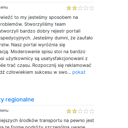
 temu
zewieźć to my jesteśmy sposobem na
problemów. Stworzyliśmy team
utworzyli bardzo dobry rejestr portali
 spedycyjnych. Jesteśmy dumni, że zaufało
rstw. Nasz portal wyróżnia się
cją. Moderowanie spisu stoi na bardzo
si użytkownicy są usatysfakcjonowani z
ie trać czasu. Rozpocznij się reklamować
bądź człowiekiem sukcesu w swo...
pokaż
y regionalne
 temu
ejszych środków transportu na pewno jest
ę na tę formę podróży szczególną uwagę