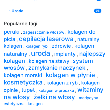
-
Uroda
95
Popularne tagi
peruki
kolagen do
,
zagęszczanie włosów
,
depilacja laserowa
picia
naturalny
,
,
kolagen
kolagen
zdrowie
,
kolagen rybi
,
,
uroda
najlepszy
naturalny
implanty
,
,
,
kolagen
system
kolagen na stawy
,
,
włosów
zamykanie naczynek
,
,
kolagen w płynie
kolagen morski
,
,
kosmetyczka
kolagen z ryb
kolagen
,
,
witaminy
tupet
opinie
,
,
kolagen w proszku
,
na włosy
żelki na włosy
,
,
medycyna
estetyczna
,
kolagen