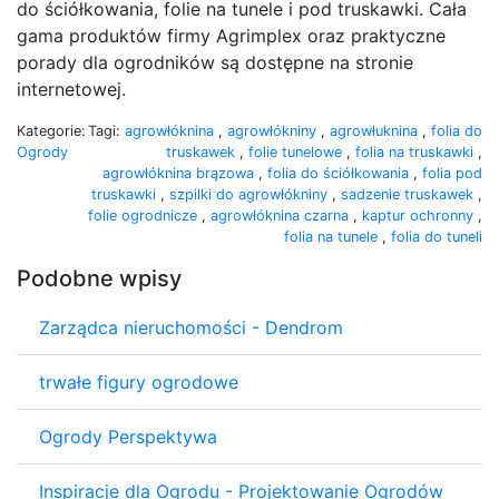
do ściółkowania, folie na tunele i pod truskawki. Cała
gama produktów firmy Agrimplex oraz praktyczne
porady dla ogrodników są dostępne na stronie
internetowej.
Kategorie:
Tagi:
agrowłóknina
,
agrowłókniny
,
agrowłuknina
,
folia do
Ogrody
truskawek
,
folie tunelowe
,
folia na truskawki
,
agrowłóknina brązowa
,
folia do ściółkowania
,
folia pod
truskawki
,
szpilki do agrowłókniny
,
sadzenie truskawek
,
folie ogrodnicze
,
agrowłóknina czarna
,
kaptur ochronny
,
folia na tunele
,
folia do tuneli
Podobne wpisy
Zarządca nieruchomości - Dendrom
trwałe figury ogrodowe
Ogrody Perspektywa
Inspiracje dla Ogrodu - Projektowanie Ogrodów