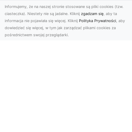
Informujemy, że na naszej stronie stosowane są pliki cookies (tzw.
ciasteczka). Niestety nie są jadalne. Kliknij
zgadzam się
, aby ta
informacja nie pojawiała się więcej. Kliknij
Polityka Prywatności
, aby
dowiedzieć się więcej, w tym jak zarządzać plikami cookies za
pośrednictwem swojej przeglądarki.
Zdjęcia z drona Tarnów – nowa jakość
w prezentacji projektów
W dobie cyfrowego świata wizualne materiały
odgrywają kluczową rolę w promocji i
dokumentacji. Fir...