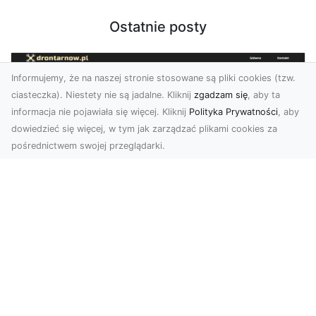
Ostatnie posty
Informujemy, że na naszej stronie stosowane są pliki cookies (tzw.
ciasteczka). Niestety nie są jadalne. Kliknij
zgadzam się
, aby ta
informacja nie pojawiała się więcej. Kliknij
Polityka Prywatności
, aby
dowiedzieć się więcej, w tym jak zarządzać plikami cookies za
pośrednictwem swojej przeglądarki.
Zdjęcia z drona Tarnów – nowa jakość
w prezentacji projektów
W dobie cyfrowego świata wizualne materiały
odgrywają kluczową rolę w promocji i
dokumentacji. Fir...