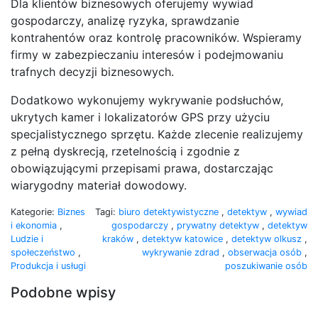
Dla klientów biznesowych oferujemy wywiad
gospodarczy, analizę ryzyka, sprawdzanie
kontrahentów oraz kontrolę pracowników. Wspieramy
firmy w zabezpieczaniu interesów i podejmowaniu
trafnych decyzji biznesowych.
Dodatkowo wykonujemy wykrywanie podsłuchów,
ukrytych kamer i lokalizatorów GPS przy użyciu
specjalistycznego sprzętu. Każde zlecenie realizujemy
z pełną dyskrecją, rzetelnością i zgodnie z
obowiązującymi przepisami prawa, dostarczając
wiarygodny materiał dowodowy.
Kategorie:
Biznes
Tagi:
biuro detektywistyczne
,
detektyw
,
wywiad
i ekonomia
,
gospodarczy
,
prywatny detektyw
,
detektyw
Ludzie i
kraków
,
detektyw katowice
,
detektyw olkusz
,
społeczeństwo
,
wykrywanie zdrad
,
obserwacja osób
,
Produkcja i usługi
poszukiwanie osób
Podobne wpisy