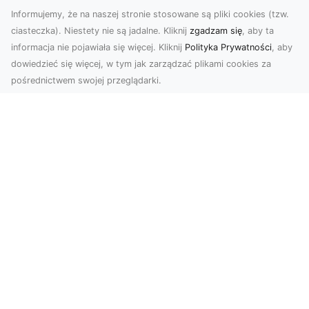
Informujemy, że na naszej stronie stosowane są pliki cookies (tzw.
ciasteczka). Niestety nie są jadalne. Kliknij
zgadzam się
, aby ta
informacja nie pojawiała się więcej. Kliknij
Polityka Prywatności
, aby
dowiedzieć się więcej, w tym jak zarządzać plikami cookies za
pośrednictwem swojej przeglądarki.
Zdjęcia z drona Tarnów – nowa jakość
w prezentacji projektów
W dobie cyfrowego świata wizualne materiały
odgrywają kluczową rolę w promocji i
dokumentacji. Fir...