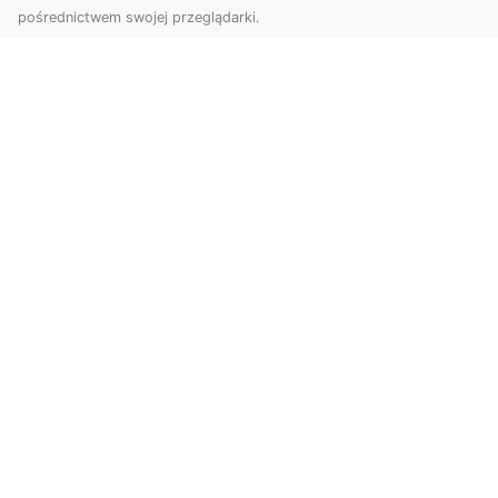
pośrednictwem swojej przeglądarki.
Zdjęcia z drona Tarnów – nowa jakość
w prezentacji projektów
W dobie cyfrowego świata wizualne materiały
odgrywają kluczową rolę w promocji i
dokumentacji. Fir...