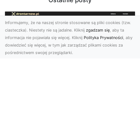
Ostatnie posty
Informujemy, że na naszej stronie stosowane są pliki cookies (tzw.
ciasteczka). Niestety nie są jadalne. Kliknij
zgadzam się
, aby ta
informacja nie pojawiała się więcej. Kliknij
Polityka Prywatności
, aby
dowiedzieć się więcej, w tym jak zarządzać plikami cookies za
pośrednictwem swojej przeglądarki.
Zdjęcia z drona Tarnów – nowa jakość
w prezentacji projektów
W dobie cyfrowego świata wizualne materiały
odgrywają kluczową rolę w promocji i
dokumentacji. Fir...