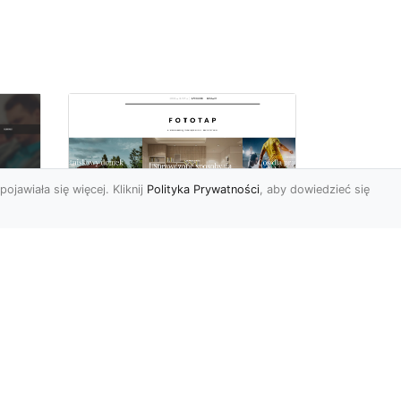
pojawiała się więcej. Kliknij
Polityka Prywatności
, aby dowiedzieć się
Fiolet kolorem
o
sezonu, wykorzystaj
Do
go w swoich
wnętrzach!
Ostatnimi czasy fiolet (a
szczególnie jego odcień