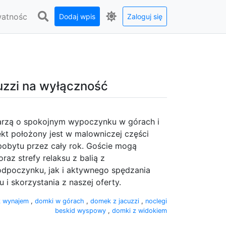
watnośc
Dodaj wpis
Zaloguj się
uzzi na wyłączność
arzą o spokojnym wypoczynku w górach i
kt położony jest w malowniczej części
obytu przez cały rok. Goście mogą
az strefy relaksu z balią z
dpoczynku, jak i aktywnego spędzania
i skorzystania z naszej oferty.
 wynajem
,
domki w górach
,
domek z jacuzzi
,
noclegi
beskid wyspowy
,
domki z widokiem