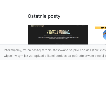
Ostatnie posty
Informujemy, że na naszej stronie stosowane są pliki cookies (tzw. ciast
więcej, w tym jak zarządzać plikami cookies za pośrednictwem swojej p
Ro
Zdjęcia z drona
w 
Tarnów – nowa jakość
Pr
w prezentacji
o
projektów
Ko
W dobie cyfrowego świata
Bu
wizualne materiały
Fi
odgrywają kluczową rolę w
Rad