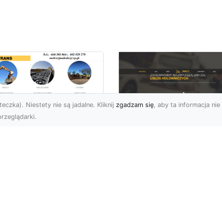
eczka). Niestety nie są jadalne. Kliknij
zgadzam się
, aby ta informacja nie 
rzeglądarki.
zbiórki Budynków
Radomiu –
Pomoc Drogowa w
ofesjonalne Usługi
Radomiu – Dlaczeg
d MA-TRANS
Warto Mieć Numer 
Zaufanej Firmy?
mpleksowe Rozbiórki
dynków w Radomiu
Awaria na Drodze w
rma MA-TRANS z
Radomiu? Sprawdź, Jak
omia specjalizuje się w