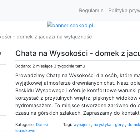
Regulamin
Polityka pry
ości - domek z jacuzzi na wyłączność
Chata na Wysokości - domek z jac
Dodano: 2 miesiące 3 tygodnie temu
Prowadzimy Chatę na Wysokości dla osób, które m
wyjątkowej atmosferze drewnianych chat. Nasz obie
Beskidu Wyspowego i oferuje komfortowe warunki p
korzystać z przytulnych wnętrz, pięknych widoków or
hydromasażem. To miejsce stworzone zarówno do o
czasu na górskich szlakach. Zapraszamy do kontaktu 
Kategorie:
Domki
Tagi:
wynajem
,
turystyka
,
góry
,
domek
letniskowe