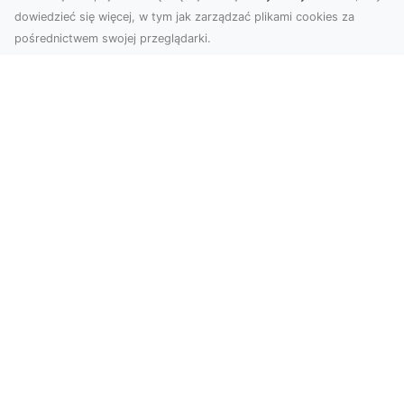
dowiedzieć się więcej, w tym jak zarządzać plikami cookies za
pośrednictwem swojej przeglądarki.
Zdjęcia z drona Tarnów – nowa jakość
w prezentacji projektów
W dobie cyfrowego świata wizualne materiały
odgrywają kluczową rolę w promocji i
dokumentacji. Fir...