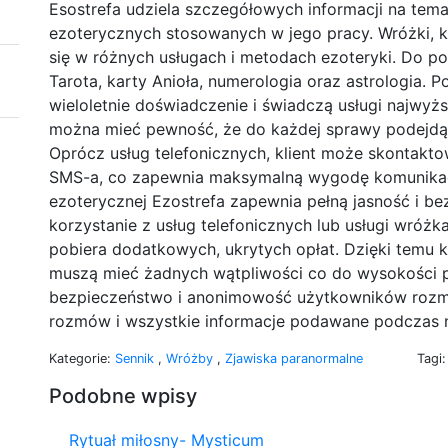
Esostrefa udziela szczegółowych informacji na tem
ezoterycznych stosowanych w jego pracy. Wróżki, kt
się w różnych usługach i metodach ezoteryki. Do p
Tarota, karty Anioła, numerologia oraz astrologia. 
wieloletnie doświadczenie i świadczą usługi najwyżs
można mieć pewność, że do każdej sprawy podejdą
Oprócz usług telefonicznych, klient może skontak
SMS-a, co zapewnia maksymalną wygodę komunikacj
ezoterycznej Ezostrefa zapewnia pełną jasność i b
korzystanie z usług telefonicznych lub usługi wróżka 
pobiera dodatkowych, ukrytych opłat. Dzięki temu kl
muszą mieć żadnych wątpliwości co do wysokości p
bezpieczeństwo i anonimowość użytkowników rozmow
rozmów i wszystkie informacje podawane podczas n
Kategorie:
Sennik
,
Wróżby
,
Zjawiska paranormalne
Tagi
Podobne wpisy
Rytuał miłosny- Mysticum