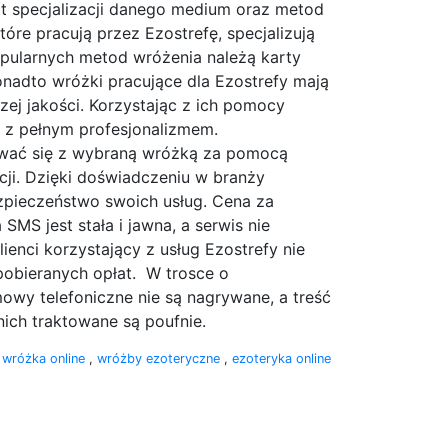
at specjalizacji danego medium oraz metod
óre pracują przez Ezostrefę, specjalizują
opularnych metod wróżenia należą karty
Ponadto wróżki pracujące dla Ezostrefy mają
zej jakości. Korzystając z ich pomocy
 z pełnym profesjonalizmem.
tować się z wybraną wróżką za pomocą
i. Dzięki doświadczeniu w branży
ezpieczeństwo swoich usług. Cena za
SMS jest stała i jawna, a serwis nie
ienci korzystający z usług Ezostrefy nie
obieranych opłat. W trosce o
y telefoniczne nie są nagrywane, a treść
ich traktowane są poufnie.
:
wróżka online
,
wróżby ezoteryczne
,
ezoteryka online