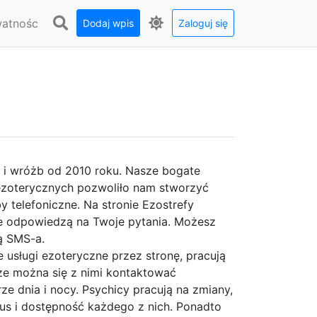
watnośc
Dodaj wpis
Zaloguj się
i i wróżb od 2010 roku. Nasze bogate
g ezoterycznych pozwoliło nam stworzyć
y telefoniczne. Na stronie Ezostrefy
óre odpowiedzą na Twoje pytania. Możesz
ą SMS-a.
usługi ezoteryczne przez stronę, pracują
 że można się z nimi kontaktować
ze dnia i nocy. Psychicy pracują na zmiany,
atus i dostępność każdego z nich. Ponadto