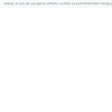
więcej, w tym jak zarządzać plikami cookies za pośrednictwem swojej p
Ro
Zdjęcia z drona
w 
Tarnów – nowa jakość
Pr
w prezentacji
o
projektów
Ko
W dobie cyfrowego świata
Bu
wizualne materiały
Fi
odgrywają kluczową rolę w
Rad
promocji i dokumentacji.
pro
Fir...
Dodaj-Strone.pl - moderowany kat
Dodaj-Strone.pl to moderowany katalog str
naszego spisu i zwiększ jej zasięg w Inter