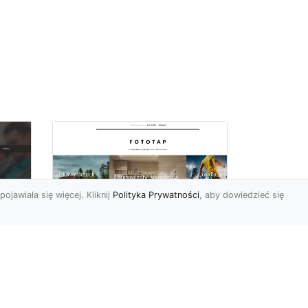
pojawiała się więcej. Kliknij
Polityka Prywatności
, aby dowiedzieć się
Fiolet kolorem
o
sezonu, wykorzystaj
Do
go w swoich
wnętrzach!