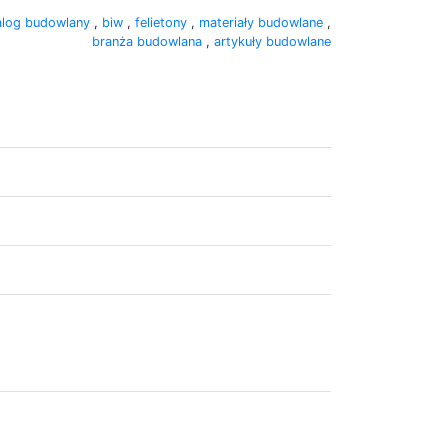
alog budowlany
,
biw
,
felietony
,
materiały budowlane
,
branża budowlana
,
artykuły budowlane