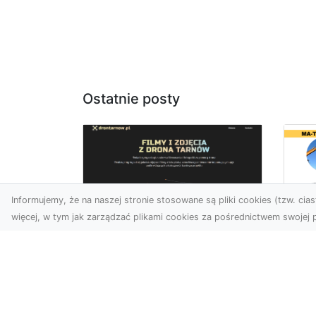
Ostatnie posty
Informujemy, że na naszej stronie stosowane są pliki cookies (tzw. ciast
więcej, w tym jak zarządzać plikami cookies za pośrednictwem swojej p
Ro
Zdjęcia z drona
w 
Tarnów – nowa jakość
Pr
w prezentacji
o
projektów
Ko