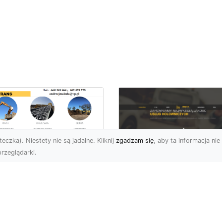
eczka). Niestety nie są jadalne. Kliknij
zgadzam się
, aby ta informacja nie 
rzeglądarki.
zbiórki Budynków
Radomiu –
Pomoc Drogowa w
ofesjonalne Usługi
Radomiu – Dlaczeg
d MA-TRANS
Warto Mieć Numer 
Zaufanej Firmy?
mpleksowe Rozbiórki