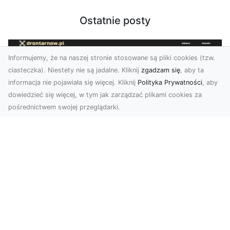
Ostatnie posty
Informujemy, że na naszej stronie stosowane są pliki cookies (tzw.
ciasteczka). Niestety nie są jadalne. Kliknij
zgadzam się
, aby ta
informacja nie pojawiała się więcej. Kliknij
Polityka Prywatności
, aby
dowiedzieć się więcej, w tym jak zarządzać plikami cookies za
pośrednictwem swojej przeglądarki.
Zdjęcia z drona Tarnów – nowa jakość
w prezentacji projektów
W dobie cyfrowego świata wizualne materiały
odgrywają kluczową rolę w promocji i
dokumentacji. Fir...