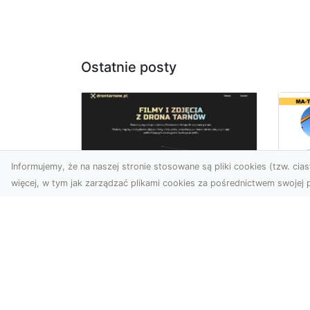
Ostatnie posty
Informujemy, że na naszej stronie stosowane są pliki cookies (tzw. ciast
więcej, w tym jak zarządzać plikami cookies za pośrednictwem swojej p
Ro
Zdjęcia z drona
w 
Tarnów – nowa jakość
Pr
w prezentacji
o
projektów
Ko
W dobie cyfrowego świata
Bu
wizualne materiały
Fi