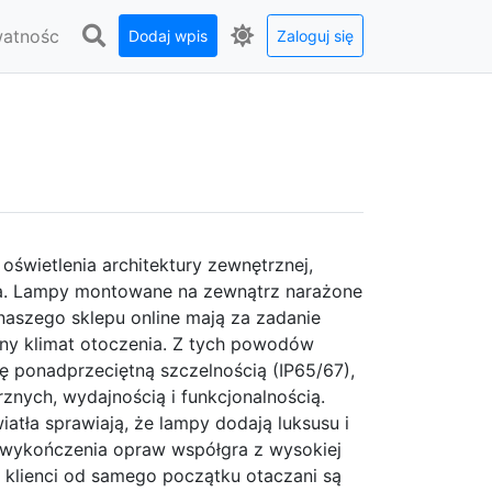
watnośc
Dodaj wpis
Zaloguj się
oświetlenia architektury zewnętrznej,
a. Lampy montowane na zewnątrz narażone
aszego sklepu online mają za zadanie
lny klimat otoczenia. Z tych powodów
 ponadprzeciętną szczelnością (IP65/67),
nych, wydajnością i funkcjonalnością.
tła sprawiają, że lampy dodają luksusu i
l wykończenia opraw współgra z wysokiej
i klienci od samego początku otaczani są