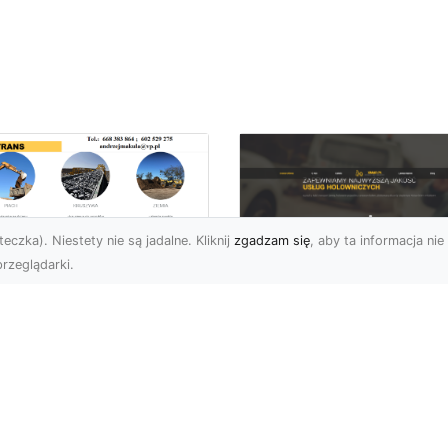
eczka). Niestety nie są jadalne. Kliknij
zgadzam się
, aby ta informacja nie 
rzeglądarki.
zbiórki Budynków
Radomiu –
Pomoc Drogowa w
ofesjonalne Usługi
Radomiu – Dlaczeg
d MA-TRANS
Warto Mieć Numer 
Zaufanej Firmy?
mpleksowe Rozbiórki
dynków w Radomiu
Awaria na Drodze w
rma MA-TRANS z