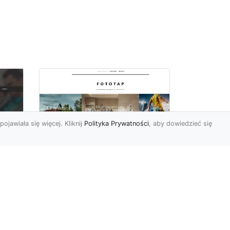
pojawiała się więcej. Kliknij
Polityka Prywatności
, aby dowiedzieć się
Fiolet kolorem
o
sezonu, wykorzystaj
Do
go w swoich
wnętrzach!
Ostatnimi czasy fiolet (a