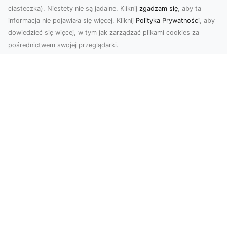
ciasteczka). Niestety nie są jadalne. Kliknij
zgadzam się
, aby ta
informacja nie pojawiała się więcej. Kliknij
Polityka Prywatności
, aby
dowiedzieć się więcej, w tym jak zarządzać plikami cookies za
pośrednictwem swojej przeglądarki.
Zdjęcia z drona Tarnów – nowa jakość
w prezentacji projektów
W dobie cyfrowego świata wizualne materiały
odgrywają kluczową rolę w promocji i
dokumentacji. Fir...