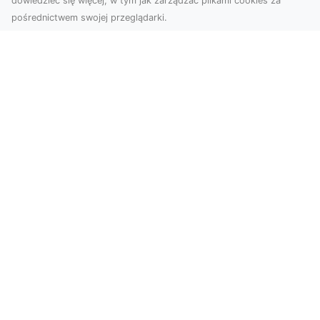
dowiedzieć się więcej, w tym jak zarządzać plikami cookies za
pośrednictwem swojej przeglądarki.
Zdjęcia z drona Tarnów – nowa jakość
w prezentacji projektów
W dobie cyfrowego świata wizualne materiały
odgrywają kluczową rolę w promocji i
dokumentacji. Fir...