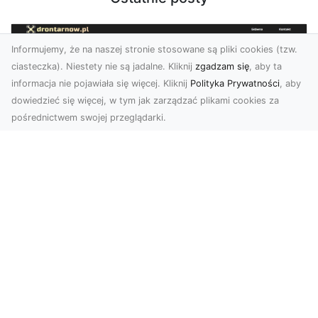
Informujemy, że na naszej stronie stosowane są pliki cookies (tzw.
ciasteczka). Niestety nie są jadalne. Kliknij
zgadzam się
, aby ta
informacja nie pojawiała się więcej. Kliknij
Polityka Prywatności
, aby
dowiedzieć się więcej, w tym jak zarządzać plikami cookies za
pośrednictwem swojej przeglądarki.
Zdjęcia z drona Tarnów – nowa jakość
w prezentacji projektów
W dobie cyfrowego świata wizualne materiały
odgrywają kluczową rolę w promocji i
dokumentacji. Fir...