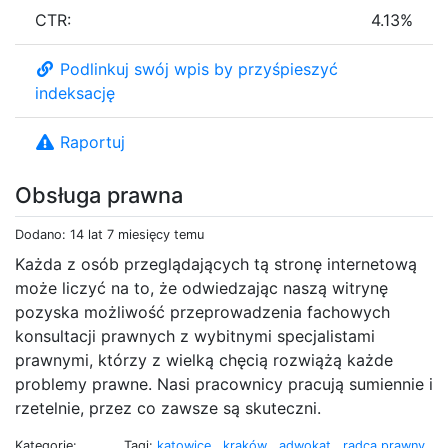
CTR:
4.13%
Podlinkuj swój wpis by przyśpieszyć
indeksację
Raportuj
Obsługa prawna
Dodano: 14 lat 7 miesięcy temu
Każda z osób przeglądających tą stronę internetową
może liczyć na to, że odwiedzając naszą witrynę
pozyska możliwość przeprowadzenia fachowych
konsultacji prawnych z wybitnymi specjalistami
prawnymi, którzy z wielką chęcią rozwiążą każde
problemy prawne. Nasi pracownicy pracują sumiennie i
rzetelnie, przez co zawsze są skuteczni.
Kategorie:
Tagi:
katowice
,
kraków
,
adwokat
,
radca prawny
,