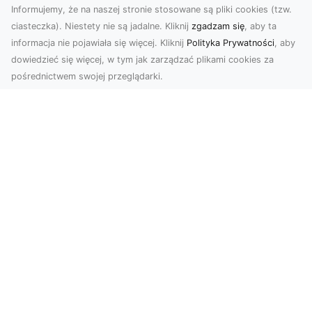
Informujemy, że na naszej stronie stosowane są pliki cookies (tzw.
ciasteczka). Niestety nie są jadalne. Kliknij
zgadzam się
, aby ta
informacja nie pojawiała się więcej. Kliknij
Polityka Prywatności
, aby
dowiedzieć się więcej, w tym jak zarządzać plikami cookies za
pośrednictwem swojej przeglądarki.
Zdjęcia z drona Tarnów – nowa jakość
w prezentacji projektów
W dobie cyfrowego świata wizualne materiały
odgrywają kluczową rolę w promocji i
dokumentacji. Fir...