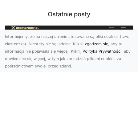
Ostatnie posty
Informujemy, że na naszej stronie stosowane są pliki cookies (tzw.
ciasteczka). Niestety nie są jadalne. Kliknij
zgadzam się
, aby ta
informacja nie pojawiała się więcej. Kliknij
Polityka Prywatności
, aby
dowiedzieć się więcej, w tym jak zarządzać plikami cookies za
pośrednictwem swojej przeglądarki.
Zdjęcia z drona Tarnów – nowa jakość
w prezentacji projektów
W dobie cyfrowego świata wizualne materiały
odgrywają kluczową rolę w promocji i