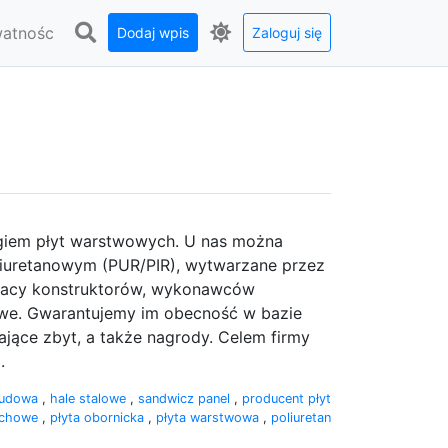
watnośc
Dodaj wpis
Zaloguj się
ngiem płyt warstwowych. U nas można
liuretanowym (PUR/PIR), wytwarzane przez
pracy konstruktorów, wykonawców
gowe. Gwarantujemy im obecność w bazie
iające zbyt, a także nagrody. Celem firmy
.
budowa
,
hale stalowe
,
sandwicz panel
,
producent płyt
achowe
,
płyta obornicka
,
płyta warstwowa
,
poliuretan