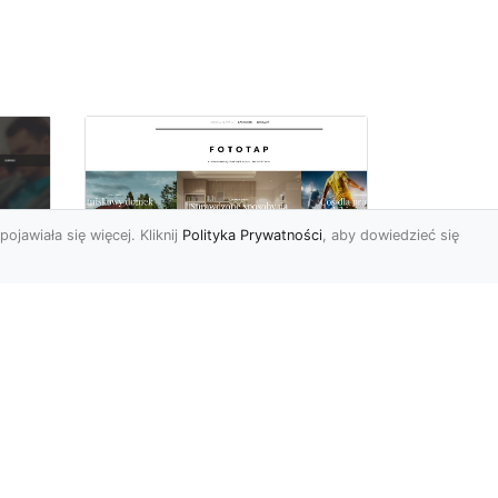
pojawiała się więcej. Kliknij
Polityka Prywatności
, aby dowiedzieć się
Fiolet kolorem
o
sezonu, wykorzystaj
Do
go w swoich
wnętrzach!
Ostatnimi czasy fiolet (a
szczególnie jego odcień