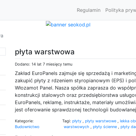
Regulamin
Polityka pry
wa
płyta warstwowa
Dodano: 14 lat 7 miesięcy temu
Zakład EuroPanels zajmuje się sprzedażą i marketi
zakupić płyty z rdzeniem styropianowym (EPS) i po
Włozamot Panel. Nasza spółka zaprasza do współ
konstrukcji stalowych oraz przedsiębiorstwa usłu
EuroPanels, reklamę, instruktaże, materiały umożliw
jest oferowanie sprawdzonej technologii budowlanej
Kategorie:
Tagi:
płyty
,
płyty warstwowe
,
lekka o
Budownictwo
warstwowych
,
płyty ścienne
,
płyty d