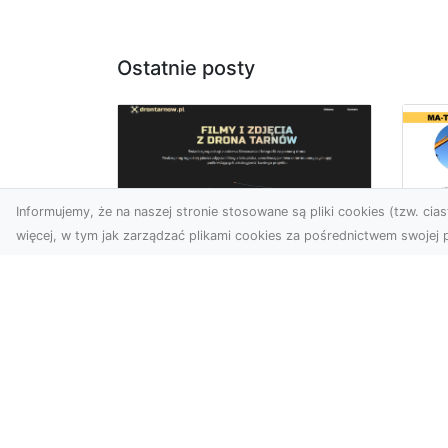
Ostatnie posty
Informujemy, że na naszej stronie stosowane są pliki cookies (tzw. ciast
więcej, w tym jak zarządzać plikami cookies za pośrednictwem swojej p
Ro
Zdjęcia z drona
w 
Tarnów – nowa jakość
Pr
w prezentacji
o
projektów
Ko
W dobie cyfrowego świata
Bu
wizualne materiały
Fi
odgrywają kluczową rolę w
Rad