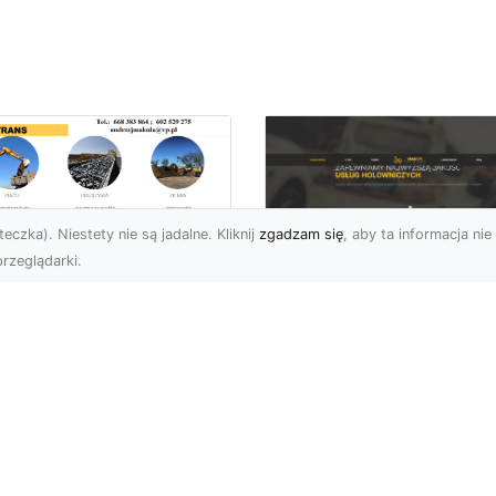
eczka). Niestety nie są jadalne. Kliknij
zgadzam się
, aby ta informacja nie 
rzeglądarki.
zbiórki Budynków
Radomiu –
Pomoc Drogowa w
ofesjonalne Usługi
Radomiu – Dlaczeg
d MA-TRANS
Warto Mieć Numer 
Zaufanej Firmy?
mpleksowe Rozbiórki
dynków w Radomiu
Awaria na Drodze w
rma MA-TRANS z
Radomiu? Sprawdź, Jak
omia specjalizuje się w