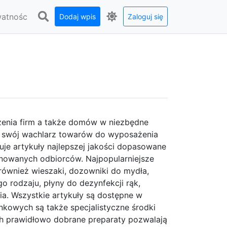
watnośc
Dodaj wpis
Zaloguj się
żenia firm a także domów w niezbędne
e swój wachlarz towarów do wyposażenia
uje artykuły najlepszej jakości dopasowane
nowanych odbiorców. Najpopularniejsze
również wieszaki, dozowniki do mydła,
o rodzaju, płyny do dezynfekcji rąk,
ia. Wszystkie artykuły są dostępne w
nkowych są także specjalistyczne środki
sh prawidłowo dobrane preparaty pozwalają