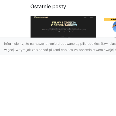
Ostatnie posty
Informujemy, że na naszej stronie stosowane są pliki cookies (tzw. ciast
więcej, w tym jak zarządzać plikami cookies za pośrednictwem swojej p
Ro
Zdjęcia z drona
w 
Tarnów – nowa jakość
Pr
w prezentacji
o
projektów
Ko
W dobie cyfrowego świata
Bu
wizualne materiały
Fi
odgrywają kluczową rolę w
Rad
promocji i dokumentacji.
pro
Fir...