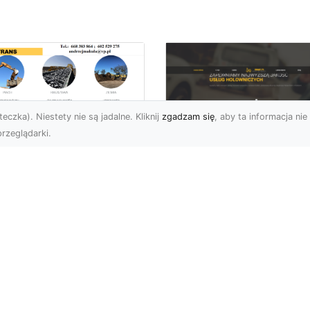
eczka). Niestety nie są jadalne. Kliknij
zgadzam się
, aby ta informacja nie 
rzeglądarki.
zbiórki Budynków
Radomiu –
Pomoc Drogowa w
ofesjonalne Usługi
Radomiu – Dlaczeg
d MA-TRANS
Warto Mieć Numer 
Zaufanej Firmy?
mpleksowe Rozbiórki
dynków w Radomiu
Awaria na Drodze w
rma MA-TRANS z
Radomiu? Sprawdź, Jak
omia specjalizuje się w
Skorzystać z Profesjonal
fesjonaln...
Pomocy Drogowej Każd