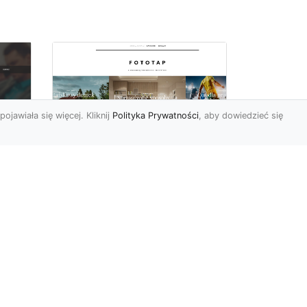
pojawiała się więcej. Kliknij
Polityka Prywatności
, aby dowiedzieć się
Fiolet kolorem
o
sezonu, wykorzystaj
Do
go w swoich
wnętrzach!
Ostatnimi czasy fiolet (a
szczególnie jego odcień
nej
ultraviolet) to barwa
y
rozchwytywana.