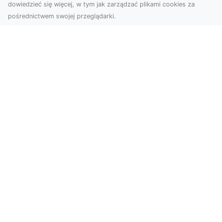
dowiedzieć się więcej, w tym jak zarządzać plikami cookies za
pośrednictwem swojej przeglądarki.
Zdjęcia z drona Tarnów – nowa jakość
w prezentacji projektów
W dobie cyfrowego świata wizualne materiały
odgrywają kluczową rolę w promocji i
dokumentacji. Fir...