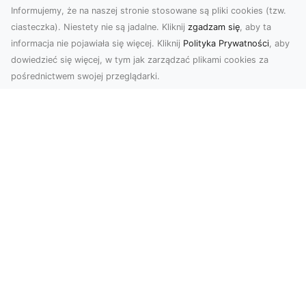
Informujemy, że na naszej stronie stosowane są pliki cookies (tzw.
ciasteczka). Niestety nie są jadalne. Kliknij
zgadzam się
, aby ta
informacja nie pojawiała się więcej. Kliknij
Polityka Prywatności
, aby
dowiedzieć się więcej, w tym jak zarządzać plikami cookies za
pośrednictwem swojej przeglądarki.
Zdjęcia z drona Tarnów – nowa jakość
w prezentacji projektów
W dobie cyfrowego świata wizualne materiały
odgrywają kluczową rolę w promocji i
dokumentacji. Fir...