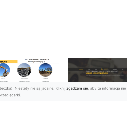
eczka). Niestety nie są jadalne. Kliknij
zgadzam się
, aby ta informacja nie 
rzeglądarki.
zbiórki Budynków
Radomiu –
Pomoc Drogowa w
ofesjonalne Usługi
Radomiu – Dlaczeg
d MA-TRANS
Warto Mieć Numer 