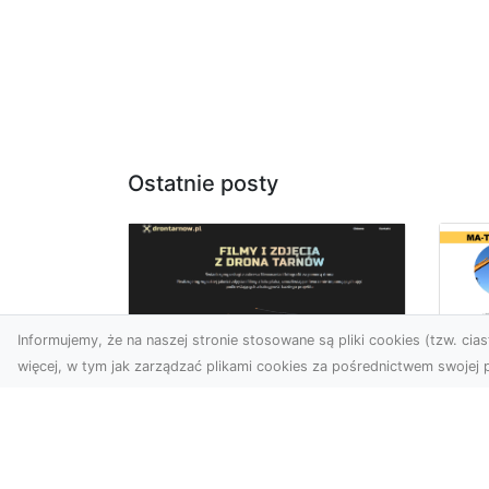
Ostatnie posty
Informujemy, że na naszej stronie stosowane są pliki cookies (tzw. ciast
więcej, w tym jak zarządzać plikami cookies za pośrednictwem swojej p
Ro
Zdjęcia z drona
w 
Tarnów – nowa jakość
Pr
w prezentacji
o
projektów