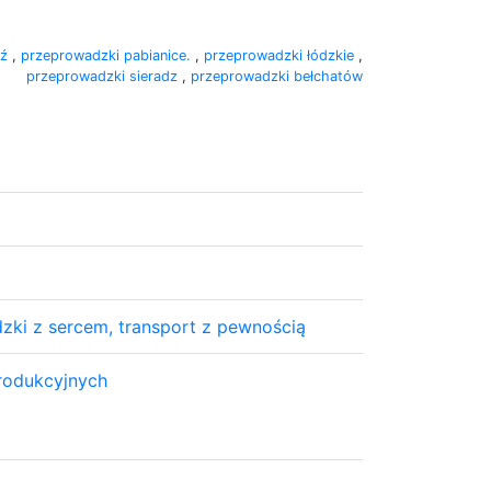
dź
,
przeprowadzki pabianice.
,
przeprowadzki łódzkie
,
przeprowadzki sieradz
,
przeprowadzki bełchatów
ki z sercem, transport z pewnością
rodukcyjnych