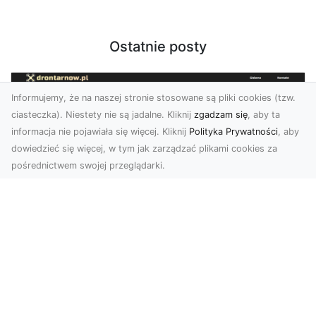
Ostatnie posty
Informujemy, że na naszej stronie stosowane są pliki cookies (tzw.
ciasteczka). Niestety nie są jadalne. Kliknij
zgadzam się
, aby ta
informacja nie pojawiała się więcej. Kliknij
Polityka Prywatności
, aby
dowiedzieć się więcej, w tym jak zarządzać plikami cookies za
pośrednictwem swojej przeglądarki.
Zdjęcia z drona Tarnów – nowa jakość
w prezentacji projektów
W dobie cyfrowego świata wizualne materiały
odgrywają kluczową rolę w promocji i