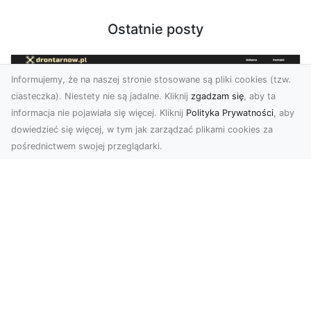
Ostatnie posty
Informujemy, że na naszej stronie stosowane są pliki cookies (tzw.
ciasteczka). Niestety nie są jadalne. Kliknij
zgadzam się
, aby ta
informacja nie pojawiała się więcej. Kliknij
Polityka Prywatności
, aby
dowiedzieć się więcej, w tym jak zarządzać plikami cookies za
pośrednictwem swojej przeglądarki.
Zdjęcia z drona Tarnów – nowa jakość
w prezentacji projektów
W dobie cyfrowego świata wizualne materiały
odgrywają kluczową rolę w promocji i
dokumentacji. Fir...