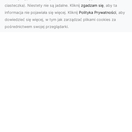
ciasteczka). Niestety nie są jadalne. Kliknij
zgadzam się
, aby ta
informacja nie pojawiała się więcej. Kliknij
Polityka Prywatności
, aby
dowiedzieć się więcej, w tym jak zarządzać plikami cookies za
pośrednictwem swojej przeglądarki.
Zdjęcia z drona Tarnów – nowa jakość
w prezentacji projektów
W dobie cyfrowego świata wizualne materiały
odgrywają kluczową rolę w promocji i
dokumentacji. Fir...