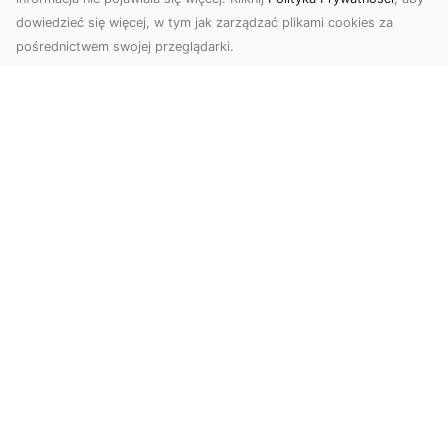
dowiedzieć się więcej, w tym jak zarządzać plikami cookies za
pośrednictwem swojej przeglądarki.
Zdjęcia z drona Tarnów – nowa jakość
w prezentacji projektów
W dobie cyfrowego świata wizualne materiały
odgrywają kluczową rolę w promocji i
dokumentacji. Fir...