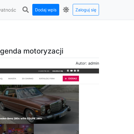
watnośc
Dodaj wpis
Zaloguj się
genda motoryzacji
Autor: admin