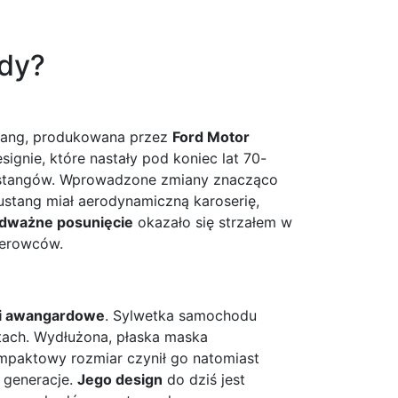
dy?
stang, produkowana przez
Ford Motor
ignie, które nastały pod koniec lat 70-
Mustangów. Wprowadzone zmiany znacząco
stang miał aerodynamiczną karoserię,
dważne posunięcie
okazało się strzałem w
ierowców.
 i awangardowe
. Sylwetka samochodu
łtach. Wydłużona, płaska maska
mpaktowy rozmiar czynił go natomiast
 generacje.
Jego design
do dziś jest