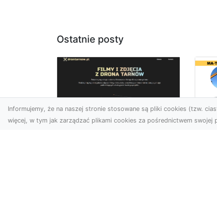
Ostatnie posty
Informujemy, że na naszej stronie stosowane są pliki cookies (tzw. ciast
więcej, w tym jak zarządzać plikami cookies za pośrednictwem swojej p
Ro
Zdjęcia z drona
w 
Tarnów – nowa jakość
Pr
w prezentacji
o
projektów
Ko
W dobie cyfrowego świata
Bu
wizualne materiały
Fi
odgrywają kluczową rolę w