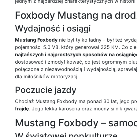
jednym z najbardziej charakterystycznych w histor
Foxbody Mustang na drod
Wydajność i osiągi
Mustang Foxbody
nie był tylko ładny - był też wyd
pojemności 5.0 V8, który generował 225 KM. Co cie
najtańszych i najprostszych sposobów na osiągnię
dostosować i zmodyfikować, co jest ogromnym plu
połączone z niezawodnością i wydajnością, sprawi
dla miłośników motoryzacji.
Poczucie jazdy
Chociaż Mustang Foxbody ma ponad 30 lat, jego p
frajdę
. Jego lekka karoseria oraz mocny silnik gwar
Mustang Foxbody – samo
W światowej popkulturze