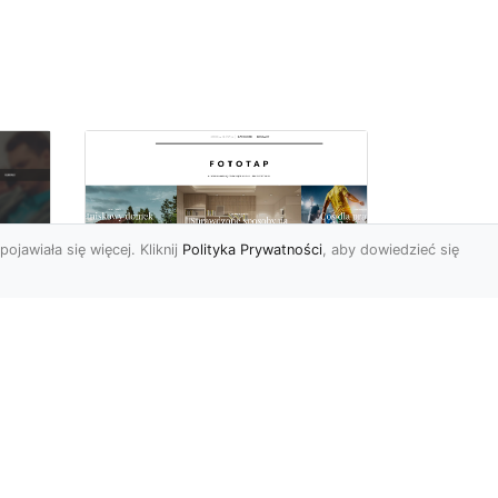
pojawiała się więcej. Kliknij
Polityka Prywatności
, aby dowiedzieć się
Fiolet kolorem
o
sezonu, wykorzystaj
Do
go w swoich
wnętrzach!
Ostatnimi czasy fiolet (a
szczególnie jego odcień