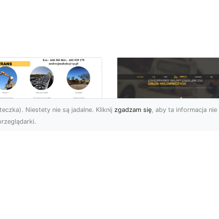
eczka). Niestety nie są jadalne. Kliknij
zgadzam się
, aby ta informacja nie 
rzeglądarki.
zbiórki Budynków
Radomiu –
Pomoc Drogowa w
ofesjonalne Usługi
Radomiu – Dlaczeg
d MA-TRANS
Warto Mieć Numer 
Zaufanej Firmy?
mpleksowe Rozbiórki
dynków w Radomiu
Awaria na Drodze w
rma MA-TRANS z
Radomiu? Sprawdź, Jak