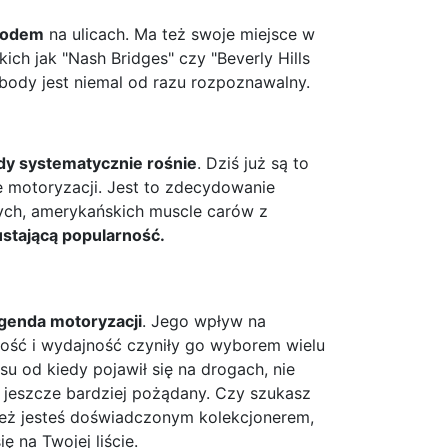
hodem
na ulicach. Ma też swoje miejsce w
kich jak "Nash Bridges" czy "Beverly Hills
body jest niemal od razu rozpoznawalny.
y systematycznie rośnie
. Dziś już są to
e motoryzacji. Jest to zdecydowanie
ych, amerykańskich muscle carów z
ustającą popularność.
genda motoryzacji
. Jego wpływ na
ość i wydajność czyniły go wyborem wielu
u od kiedy pojawił się na drogach, nie
ię jeszcze bardziej pożądany. Czy szukasz
też jesteś doświadczonym kolekcjonerem,
 na Twojej liście.