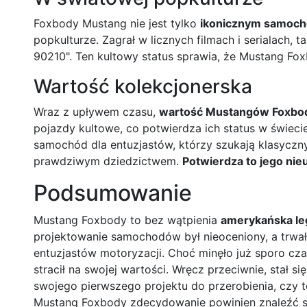
Foxbody Mustang nie jest tylko
ikonicznym samoc
popkulturze. Zagrał w licznych filmach i serialach, ta
90210". Ten kultowy status sprawia, że Mustang Fox
Wartość kolekcjonerska
Wraz z upływem czasu,
wartość Mustangów Foxbod
pojazdy kultowe, co potwierdza ich status w świeci
samochód dla entuzjastów, którzy szukają klasyczn
prawdziwym dziedzictwem.
Potwierdza to jego nie
Podsumowanie
Mustang Foxbody to bez wątpienia
amerykańska le
projektowanie samochodów był nieoceniony, a trwał
entuzjastów motoryzacji. Choć minęło już sporo czas
stracił na swojej wartości. Wręcz przeciwnie, stał s
swojego pierwszego projektu do przerobienia, czy 
Mustang Foxbody zdecydowanie powinien znaleźć się