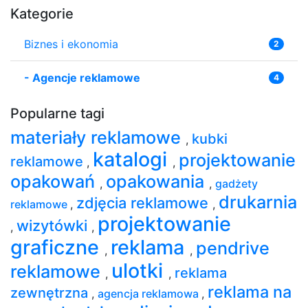
Kategorie
Biznes i ekonomia
2
-
Agencje reklamowe
4
Popularne tagi
materiały reklamowe
kubki
,
katalogi
projektowanie
reklamowe
,
,
opakowań
opakowania
,
,
gadżety
drukarnia
zdjęcia reklamowe
reklamowe
,
,
projektowanie
wizytówki
,
,
graficzne
reklama
pendrive
,
,
ulotki
reklamowe
reklama
,
,
reklama na
zewnętrzna
,
agencja reklamowa
,