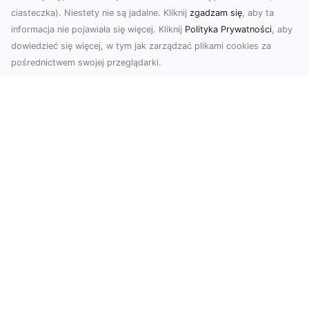
ciasteczka). Niestety nie są jadalne. Kliknij
zgadzam się
, aby ta
informacja nie pojawiała się więcej. Kliknij
Polityka Prywatności
, aby
dowiedzieć się więcej, w tym jak zarządzać plikami cookies za
pośrednictwem swojej przeglądarki.
Zdjęcia z drona Tarnów – nowa jakość
w prezentacji projektów
W dobie cyfrowego świata wizualne materiały
odgrywają kluczową rolę w promocji i
dokumentacji. Fir...
Rozbiórki Budynków w Radomiu –
Profesjonalne Usługi od MA-TRANS