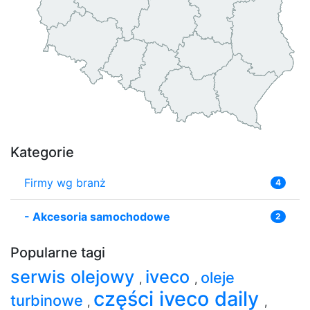
Kategorie
Firmy wg branż
4
-
Akcesoria samochodowe
2
Popularne tagi
serwis olejowy
iveco
oleje
,
,
części iveco daily
turbinowe
,
,