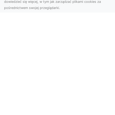
dowiedzieć się więcej, w tym jak zarządzać plikami cookies za
pośrednictwem swojej przeglądarki.
Zdjęcia z drona Tarnów – nowa jakość
w prezentacji projektów
W dobie cyfrowego świata wizualne materiały
odgrywają kluczową rolę w promocji i
dokumentacji. Fir...