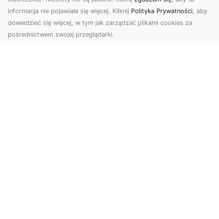
informacja nie pojawiała się więcej. Kliknij
Polityka Prywatności
, aby
dowiedzieć się więcej, w tym jak zarządzać plikami cookies za
pośrednictwem swojej przeglądarki.
Zdjęcia z drona Tarnów – nowa jakość
w prezentacji projektów
W dobie cyfrowego świata wizualne materiały
odgrywają kluczową rolę w promocji i
dokumentacji. Fir...