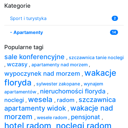
Kategorie
Sport i turystyka
2
-
Apartamenty
14
Popularne tagi
sale konferencyjne
,
szczawnica tanie noclegi
wczasy
,
,
apartamenty nad morzem
,
wakacje
wypoczynek nad morzem
,
floryda
,
sylwester zakopane
,
wynajem
nieruchomości floryda
apartamentów
,
,
wesela
szczawnica
noclegi
radom
,
,
,
wakacje nad
apartamenty widok
,
morzem
pensjonat
,
wesele radom
,
,
hotel radom
noclegi radom
,
,