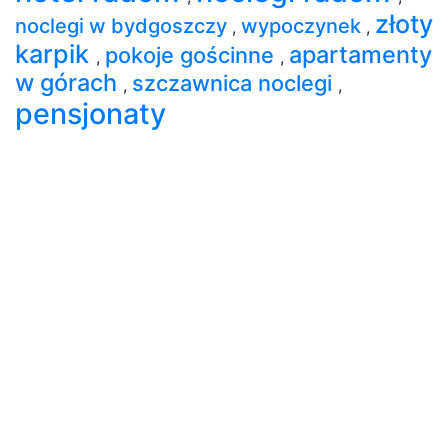
złoty
noclegi w bydgoszczy
wypoczynek
,
,
karpik
apartamenty
pokoje gościnne
,
,
w górach
szczawnica noclegi
,
,
pensjonaty