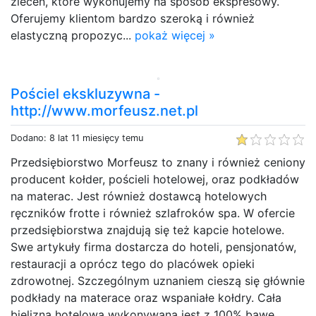
zleceń, które wykonujemy na sposób ekspresowy.
Oferujemy klientom bardzo szeroką i również
elastyczną propozyc...
pokaż więcej »
Pościel ekskluzywna -
http://www.morfeusz.net.pl
Dodano: 8 lat 11 miesięcy temu
Przedsiębiorstwo Morfeusz to znany i również ceniony
producent kołder, pościeli hotelowej, oraz podkładów
na materac. Jest również dostawcą hotelowych
ręczników frotte i również szlafroków spa. W ofercie
przedsiębiorstwa znajdują się też kapcie hotelowe.
Swe artykuły firma dostarcza do hoteli, pen­sjonatów,
restauracji a oprócz tego do placówek opieki
zdrowotnej. Szczególnym uznaniem cieszą się głównie
podkłady na materace oraz wspaniałe kołdry. Cała
bielizna hotelowa wykonywana jest z 100% bawe...