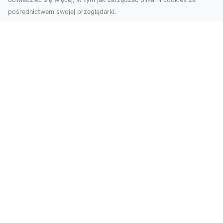
pośrednictwem swojej przeglądarki.
Zdjęcia z drona Tarnów – nowa jakość
w prezentacji projektów
W dobie cyfrowego świata wizualne materiały
odgrywają kluczową rolę w promocji i
dokumentacji. Fir...