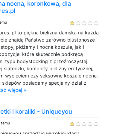
na nocna, koronkowa, dla
res.pl
temu
ores. pl to piękna bielizna damska na każdą
ercie znajdą Państwo zarówno biustonosze
ajstopy, pidżamy i nocne koszule, jak i
opozycje, które skutecznie podkręcą
ni typu bodystocking z przeźroczystej
 siateczki, komplety bielizny erotycznej,
rnym wycięciem czy seksowne koszule nocne.
u sklepów posiadamy specjalny dział z
aż więcej »
tki i koraliki - Uniqueyou
y temu
niqueyou sprzedaje wysokiej klasy