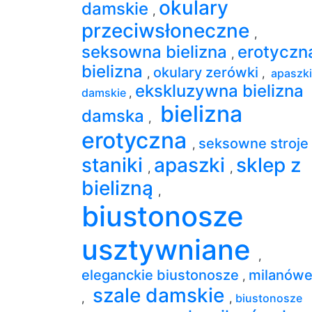
okulary
damskie
,
przeciwsłoneczne
,
seksowna bielizna
erotyczn
,
bielizna
okulary zerówki
,
,
apaszki
ekskluzywna bielizna
damskie
,
bielizna
damska
,
erotyczna
seksowne stroje
,
staniki
apaszki
sklep z
,
,
bielizną
,
biustonosze
usztywniane
,
eleganckie biustonosze
milanów
,
szale damskie
,
,
biustonosze