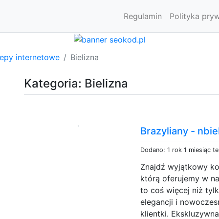
Regulamin
Polityka pry
lepy internetowe
Bielizna
Kategoria: Bielizna
Brazyliany - nbie
Dodano: 1 rok 1 miesiąc t
Znajdź wyjątkowy kom
którą oferujemy w n
to coś więcej niż tyl
elegancji i nowoczes
klientki. Ekskluzywn