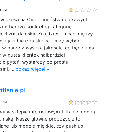
temu
ww czeka na Ciebie mnóstwo ciekawych
dzi o bardzo konkretną kategorię
 bielizna damska. Znajdziesz u nas między
cje jak: bielizna ślubna. Duży wybór
j w parze z wysoką jakością, co będzie na
 w gusta klientek najbardziej
ie pytań, wystarczy po prostu
mi. ...
pokaż więcej »
iffanie.pl
temu
u w sklepie internetowym Tiffanie modną
damską. Nasze główne propozycje to
ane lub modele miękkie, czy push up.