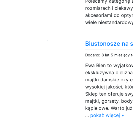
Polecamy kategorię z
rozmiarach i ciekawy
akcesoriami do optym
wiele niestandardowy
Biustonosze na 
Dodano: 8 lat 5 miesięcy 
Ewa Bien to wyjątkow
ekskluzywna bielizn
majtki damskie czy e
wysokiej jakości, kt
Sklep ten oferuje sw
majtki, gorsety, bod
kąpielowe. Warto już
...
pokaż więcej »