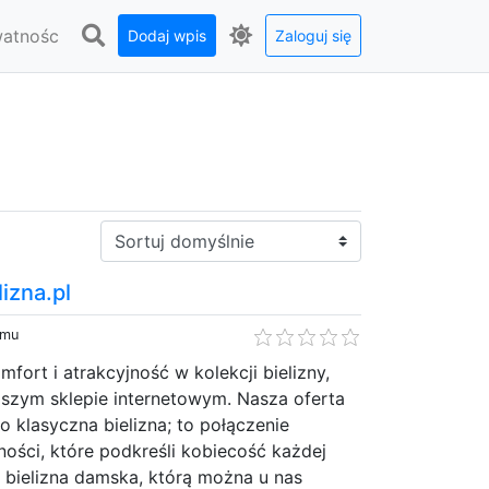
watnośc
Dodaj wpis
Zaloguj się
Sortuj:
lizna.pl
emu
fort i atrakcyjność w kolekcji bielizny,
aszym sklepie internetowym. Nasza oferta
ko klasyczna bielizna; to połączenie
ności, które podkreśli kobiecość każdej
a bielizna damska, którą można u nas