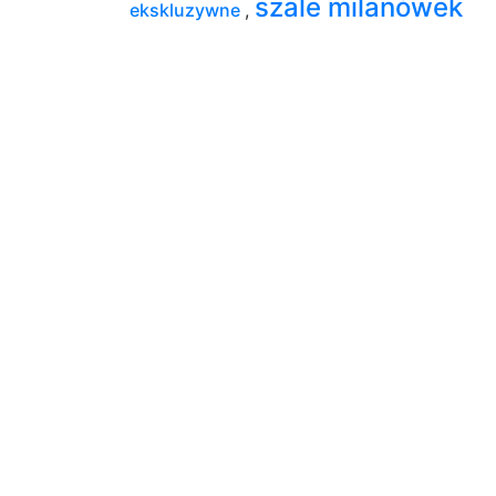
szale milanówek
ekskluzywne
,