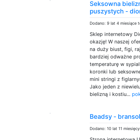
Seksowna bieliz
puszystych - dio
Dodano: 9 lat 4 miesiące 
Sklep internetowy Di
okazję! W naszej of
na duży biust, figi, r
bardziej odważne pr
temperaturę w sypial
koronki lub seksownej
mini stringi z figla
Jako jeden z niewiel
bielizną i kostiu...
pok
Beadsy - bransole
Dodano: 10 lat 11 miesięc
Strona internetowa U