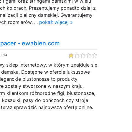
 figami oraz stringami damskimi w wielu
ch kolorach. Prezentujemy ponadto dział z
alizacji bielizny damskiej. Gwarantujemy
ch rozmiarów. ...
pokaż więcej »
spacer - ewabien.com
temu
y sklep internetowy, w którym znajduje się
a damska. Dostępne w ofercie luksusowe
leganckie biustonosze to produkty
óre zostały stworzone w naszym kraju.
ym klientkom różnorodne figi, biustonosze,
y, koszulki, pasy do pończoch czy stroje
 teraz sprawdzić najnowszą ofertę online.