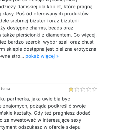
 odzieży damskiej dla kobiet, które pragną
j klasy. Pośród oferowanych produktów
e srebrnej biżuterii oraz biżuterii
aży dostępne charms, beads oraz
a także pierścionki z diamentem. Co więcej,
ież bardzo szeroki wybór szali oraz chust
 sklepie dostępna jest bielizna erotyczna
owne stro...
pokaż więcej »
y temu
u partnerka, jaka uwielbia być
e znajomych, pożąda podkreślić swoje
ńskie kształty. Gdy też pragniesz dodać
to zainwestować w interesujące sexy
ortyment odszukasz w ofercie sklepu