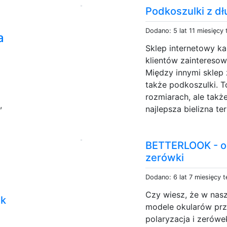
Podkoszulki z d
Dodano: 5 lat 11 miesięcy
a
Sklep internetowy ka
klientów zainteresow
Między innymi sklep 
także podkoszulki. 
rozmiarach, ale takż
,
najlepsza bielizna te
BETTERLOOK - ok
zerówki
Dodano: 6 lat 7 miesięcy 
Czy wiesz, że w nasz
ek
modele okularów prz
polaryzacja i zerówe