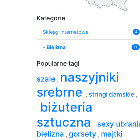
Kategorie
Sklepy internetowe
4
-
Bielizna
11
Popularne tagi
naszyjniki
szale
,
srebrne
stringi damskie
,
,
biżuteria
sztuczna
sexy ubran
,
bielizna
gorsety
majtki
,
,