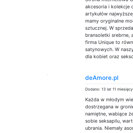
akcesoria i kolekcje
artykułów najwyższe
mamy oryginalne model
sztucznej. W sprzed
bransoletki srebrne, 
firma Unique to równ
satynowych. W naszym
dla kobiet oraz seks
deAmore.pl
Dodano: 13 lat 11 miesięc
Każda w młodym wiek
dostrzegana w groni
namiętne, wabiące że
sobie seksapilu, war
ubrania. Niemały as