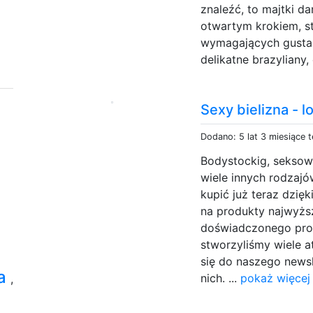
znaleźć, to majtki da
otwartym krokiem, s
wymagających gustach
delikatne brazyliany,
Sexy bielizna - lo
Dodano: 5 lat 3 miesiące 
Bodystockig, seksown
wiele innych rodzajó
kupić już teraz dzięk
na produkty najwyżs
doświadczonego prod
stworzyliśmy wiele a
się do naszego newsl
ia
nich. ...
pokaż więcej
,