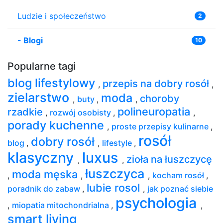
Ludzie i społeczeństwo
2
-
Blogi
10
Popularne tagi
blog lifestylowy
przepis na dobry rosół
,
,
zielarstwo
moda
choroby
,
buty
,
,
polineuropatia
rzadkie
,
rozwój osobisty
,
,
porady kuchenne
,
proste przepisy kulinarne
,
rosół
dobry rosół
blog
,
,
lifestyle
,
klasyczny
luxus
zioła na łuszczycę
,
,
łuszczyca
moda męska
,
,
,
kocham rosół
,
lubie rosol
poradnik do zabaw
,
,
jak poznać siebie
psychologia
,
miopatia mitochondrialna
,
,
smart living