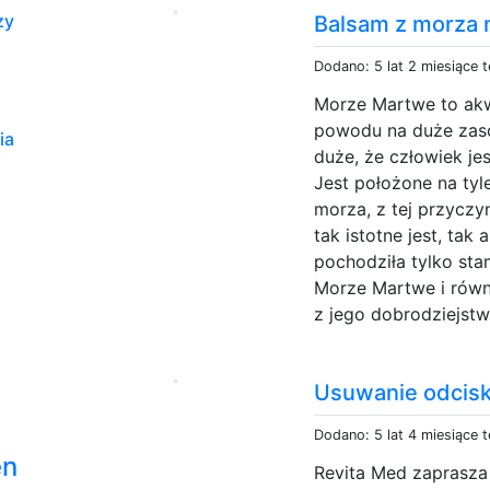
zy
Balsam z morza
Dodano: 5 lat 2 miesiące 
Morze Martwe to ak
powodu na duże zaso
ia
duże, że człowiek je
Jest położone na ty
morza, z tej przyczyn
tak istotne jest, ta
pochodziła tylko st
Morze Martwe i równ
z jego dobrodziejstw.
Usuwanie odcis
Dodano: 5 lat 4 miesiące 
en
Revita Med zaprasza