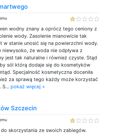
 martwego
temu
wen wodny znany a oprócz tego ceniony z
lenie wody. Zasolenie mianowicie tak
st w stanie unosić się na powierzchni wody.
le niewysoko, że woda nie odpływa z
y jest tak naturalne i również czyste. Stąd
k aby sól którą dodaje się do kosmetyków
amtąd. Specjalność kosmetyczna doceniła
ież za sprawą tego każdy może korzystać
 S...
pokaż więcej »
ków Szczecin
temu
 do skorzystania ze swoich zabiegów.