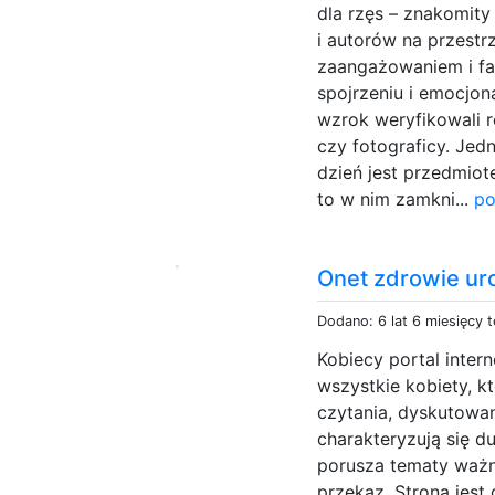
dla rzęs – znakomity
i autorów na przestr
zaangażowaniem i fa
spojrzeniu i emocjon
wzrok weryfikowali r
czy fotograficy. Jedn
dzień jest przedmiote
to w nim zamkni...
po
Onet zdrowie ur
Dodano: 6 lat 6 miesięcy 
Kobiecy portal inter
wszystkie kobiety, k
czytania, dyskutowa
charakteryzują się d
porusza tematy ważne 
przekaz. Strona jest