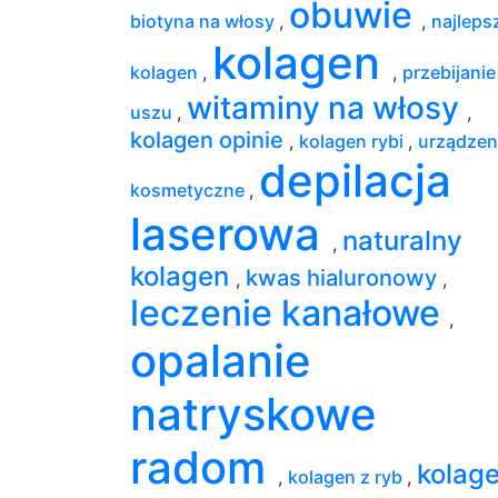
obuwie
biotyna na włosy
,
,
najleps
kolagen
kolagen
,
,
przebijanie
witaminy na włosy
uszu
,
,
kolagen opinie
,
kolagen rybi
,
urządzen
depilacja
kosmetyczne
,
laserowa
naturalny
,
kolagen
kwas hialuronowy
,
,
leczenie kanałowe
,
opalanie
natryskowe
radom
kolag
,
kolagen z ryb
,