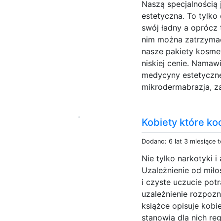
Naszą specjalnością
estetyczna. To tylk
swój ładny a oprócz 
nim można zatrzymać
nasze pakiety kosme
niskiej cenie. Namaw
medycyny estetycznej
mikrodermabrazja, za
Kobiety które ko
Dodano: 6 lat 3 miesiące 
Nie tylko narkotyki 
Uzależnienie od miło
i czyste uczucie potr
uzależnienie rozpoz
książce opisuje kobi
stanowią dla nich re