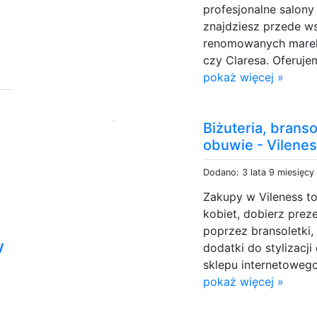
profesjonalne salon
znajdziesz przede w
renomowanych marek 
czy Claresa. Oferujem
pokaż więcej »
Biżuteria, branso
obuwie - Vilene
Dodano: 3 lata 9 miesięcy
Zakupy w Vileness t
kobiet, dobierz prez
poprzez bransoletki, 
w
dodatki do stylizacji
sklepu internetowego 
pokaż więcej »