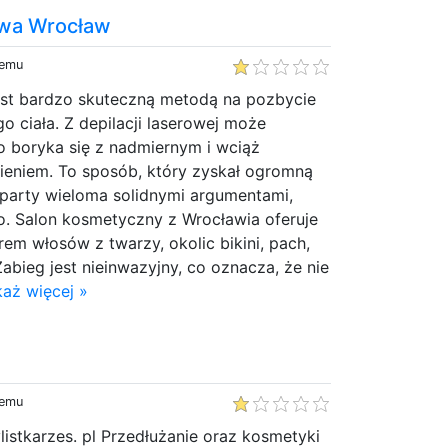
owa Wrocław
temu
jest bardzo skuteczną metodą na pozbycie
go ciała. Z depilacji laserowej może
o boryka się z nadmiernym i wciąż
eniem. To sposób, który zyskał ogromną
oparty wieloma solidnymi argumentami,
ło. Salon kosmetyczny z Wrocławia oferuje
rem włosów z twarzy, okolic bikini, pach,
Zabieg jest nieinwazyjny, co oznacza, że nie
aż więcej »
temu
listkarzes. pl Przedłużanie oraz kosmetyki