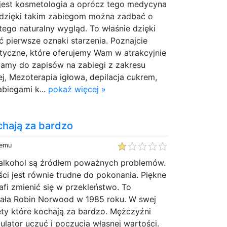
 jest kosmetologia a oprócz tego medycyna
o dzięki takim zabiegom można zadbać o
tego naturalny wygląd. To właśnie dzięki
 pierwsze oznaki starzenia. Poznajcie
tyczne, które oferujemy Wam w atrakcyjnie
iamy do zapisów na zabiegi z zakresu
, Mezoterapia igłowa, depilacja cukrem,
biegami k...
pokaż więcej »
chają za bardzo
temu
i alkohol są źródłem poważnych problemów.
ści jest równie trudne do pokonania. Piękne
afi zmienić się w przekleństwo. To
nała Robin Norwood w 1985 roku. W swej
ety które kochają za bardzo. Mężczyźni
gulator uczuć i poczucia własnej wartości.