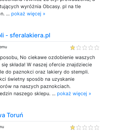
ujących wyróżnia Obcasy. pl na tle
. ...
pokaż więcej »
i - sferalakiera.pl
temu
 sposobu, No ciekawe ozdobienie waszych
 się składa! W naszej ofercie znajdziecie
e do paznokci oraz lakiery do stempli.
ci świetny sposób na uzyskanie
orów na naszych paznokciach.
dzin naszego sklepu. ...
pokaż więcej »
wa Toruń
emu