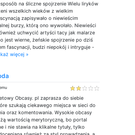
 sposób na śliczne spojrzenie Wielu liryków
zeni wszelkich wieków z wielkim
scynacją zapisywało o niewieścim
alnej burzy, którą ono wywołało. Niewieści
ównież uchwycić artyści tacy jak malarze
o jest wierne, żeńskie spojrzenie po dziś
m fascynacji, budzi niepokój i intryguje -
każ więcej »
oda
temu
netowy Obcasy. pl zaprasza do siebie
tóre szukają ciekawego miejsca w sieci do
nia oraz komentowania. Wysokie obcasy
użą wartością merytoryczną, bo portal
i nie stawia na klikalne tytuły, tylko
 doceniana również za styl prowadzenia, a