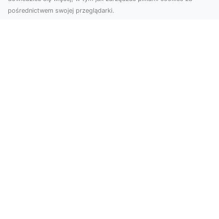
pośrednictwem swojej przeglądarki.
Zdjęcia z drona Tarnów – nowa jakość
w prezentacji projektów
W dobie cyfrowego świata wizualne materiały
odgrywają kluczową rolę w promocji i
dokumentacji. Fir...