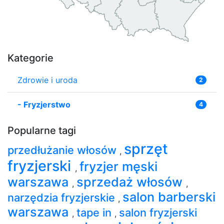
Kategorie
Zdrowie i uroda
2
-
Fryzjerstwo
4
Popularne tagi
sprzęt
przedłużanie włosów
,
fryzjerski
fryzjer męski
,
warszawa
sprzedaż włosów
,
,
salon barberski
narzędzia fryzjerskie
,
warszawa
tape in
salon fryzjerski
,
,