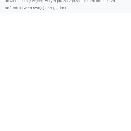
dowiedzieć się więcej, w tym jak zarządzać plikami cookies za
pośrednictwem swojej przeglądarki.
Zdjęcia z drona Tarnów – nowa jakość
w prezentacji projektów
W dobie cyfrowego świata wizualne materiały
odgrywają kluczową rolę w promocji i
dokumentacji. Fir...
Rozbiórki Budynków w Radomiu –
Profesjonalne Usługi od MA-TRANS
Kompleksowe Rozbiórki Budynków w Radomiu
Firma MA-TRANS z Radomia specjalizuje się w