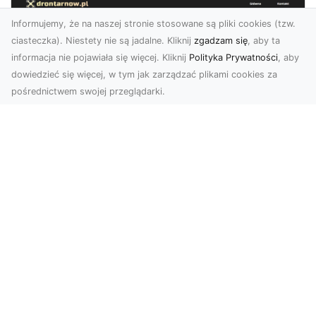
Informujemy, że na naszej stronie stosowane są pliki cookies (tzw.
ciasteczka). Niestety nie są jadalne. Kliknij
zgadzam się
, aby ta
informacja nie pojawiała się więcej. Kliknij
Polityka Prywatności
, aby
dowiedzieć się więcej, w tym jak zarządzać plikami cookies za
pośrednictwem swojej przeglądarki.
Zdjęcia z drona Tarnów – nowa jakość
w prezentacji projektów
W dobie cyfrowego świata wizualne materiały
odgrywają kluczową rolę w promocji i
dokumentacji. Fir...