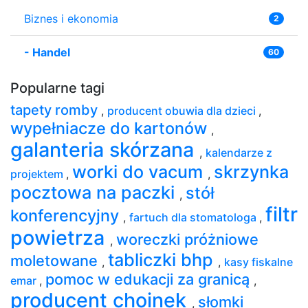
Biznes i ekonomia
2
-
Handel
60
Popularne tagi
tapety romby
,
producent obuwia dla dzieci
,
wypełniacze do kartonów
,
galanteria skórzana
,
kalendarze z
worki do vacum
skrzynka
projektem
,
,
pocztowa na paczki
stół
,
filtr
konferencyjny
,
fartuch dla stomatologa
,
powietrza
woreczki próżniowe
,
tabliczki bhp
moletowane
,
,
kasy fiskalne
pomoc w edukacji za granicą
emar
,
,
producent choinek
słomki
,