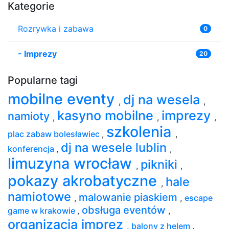
Kategorie
Rozrywka i zabawa
0
-
Imprezy
20
Popularne tagi
mobilne eventy
dj na wesela
,
,
kasyno mobilne
imprezy
namioty
,
,
,
szkolenia
plac zabaw bolesławiec
,
,
dj na wesele lublin
konferencja
,
,
limuzyna wrocław
pikniki
,
,
pokazy akrobatyczne
hale
,
namiotowe
malowanie piaskiem
,
,
escape
obsługa eventów
game w krakowie
,
,
organizacja imprez
,
balony z helem
,