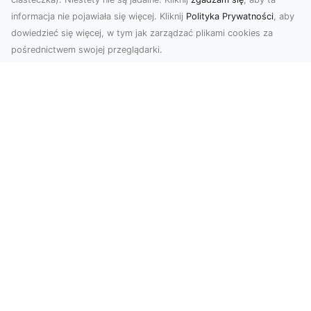
informacja nie pojawiała się więcej. Kliknij
Polityka Prywatności
, aby
dowiedzieć się więcej, w tym jak zarządzać plikami cookies za
pośrednictwem swojej przeglądarki.
Zdjęcia z drona Tarnów – nowa jakość
w prezentacji projektów
W dobie cyfrowego świata wizualne materiały
odgrywają kluczową rolę w promocji i
dokumentacji. Fir...
Rozbiórki Budynków w Radomiu –
Profesjonalne Usługi od MA-TRANS